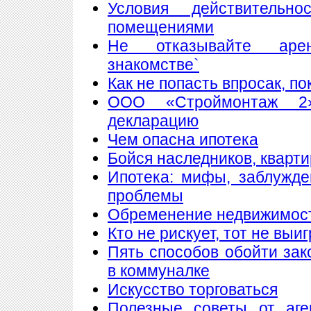
Условия действитель
помещениями
Не отказывайте аре
знакомстве`
Как не попасть впросак, п
ООО «Строймонтаж 2»
декларацию
Чем опасна ипотека
Бойся наследников, кварти
Ипотека: мифы, заблужд
проблемы
Обременение недвижимос
Кто не рискует, тот не выи
Пять способов обойти зак
в коммуналке
Искусство торговаться
Полезные советы от аге