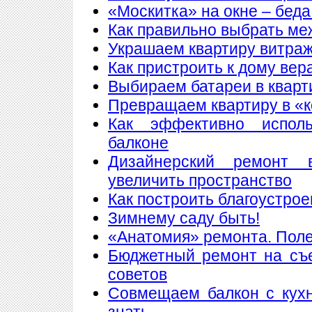
«Москитка» на окне – беда
Как правильно выбрать ме
Украшаем квартиру витра
Как пристроить к дому вер
Выбираем батареи в кварт
Превращаем квартиру в «
Как эффективно исполь
балконе
Дизайнерский ремонт 
увеличить пространство
Как построить благоустрое
Зимнему саду быть!
«Анатомия» ремонта. Пол
Бюджетный ремонт на съе
советов
Совмещаем балкон с кухн
знать