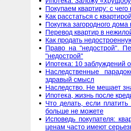
Ипотека: Заложу «хрущобу
Покупаем квартиру: с чего
Как расстаться с квартиро
Покупка загородного дома 
Перевод квартир в нежило
Как продать недостроенну
Право на "недострой". П
"недострой"
Ипотека: 10 заблуждений 
Наследственные парадок
здравый смысл
Наследство. Не мешает знат
Ипотека, жизнь после кред
Что делать, если платить
больше не можете
Исповедь покупателя: кв
ценам часто имеют серье