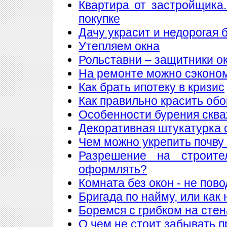
Квартира от застройщика
покупке
Дачу украсит и недорогая 
Утепляем окна
Рольставни – защитники о
На ремонте можно сэконо
Как брать ипотеку в кризис
Как правильно красить обо
Особенности бурения сква
Декоративная штукатурка 
Чем можно укрепить почву
Разрешение на строите
оформлять?
Комната без окон - не пов
Бригада по найму, или как
Боремся с грибком на стен
О чем не стоит забывать п