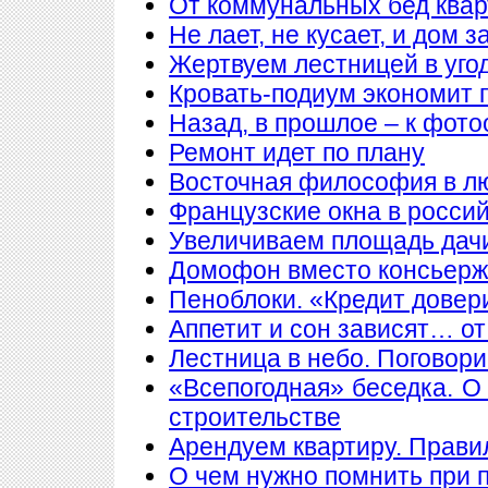
От коммунальных бед квар
Не лает, не кусает, и дом 
Жертвуем лестницей в уго
Кровать-подиум экономит 
Назад, в прошлое – к фото
Ремонт идет по плану
Восточная философия в л
Французские окна в росси
Увеличиваем площадь дачи
Домофон вместо консьер
Пеноблоки. «Кредит довер
Аппетит и сон зависят… от
Лестница в небо. Поговори
«Всепогодная» беседка. О
строительстве
Арендуем квартиру. Прави
О чем нужно помнить при 