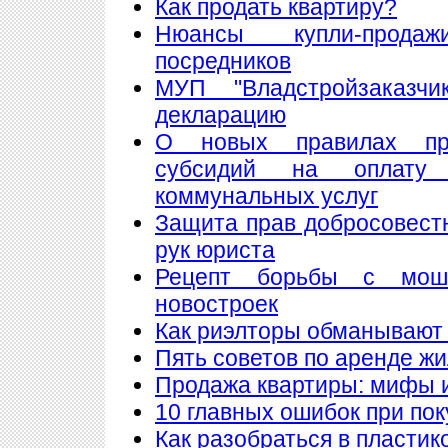
Как продать квартиру?
Нюансы купли-прода
посредников
МУП "Владстройзаказчи
декларацию
О новых правилах пре
субсидий на оплату
коммунальных услуг
Защита прав добросовест
рук юриста
Рецепт борьбы с мош
новостроек
Как риэлторы обманывают
Пять советов по аренде ж
Продажа квартиры: мифы 
10 главных ошибок при по
Как разобраться в пластик