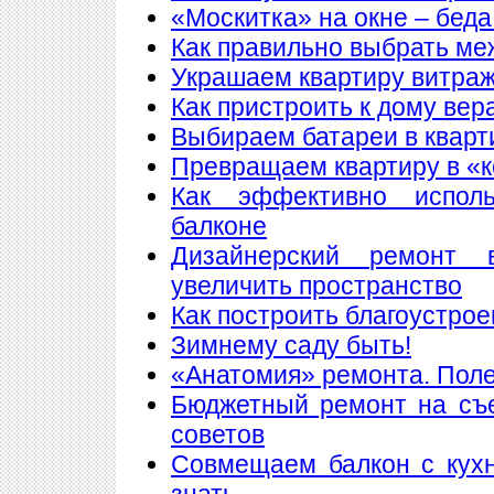
«Москитка» на окне – беда
Как правильно выбрать ме
Украшаем квартиру витра
Как пристроить к дому вер
Выбираем батареи в кварт
Превращаем квартиру в «
Как эффективно исполь
балконе
Дизайнерский ремонт 
увеличить пространство
Как построить благоустрое
Зимнему саду быть!
«Анатомия» ремонта. Пол
Бюджетный ремонт на съе
советов
Совмещаем балкон с кухн
знать