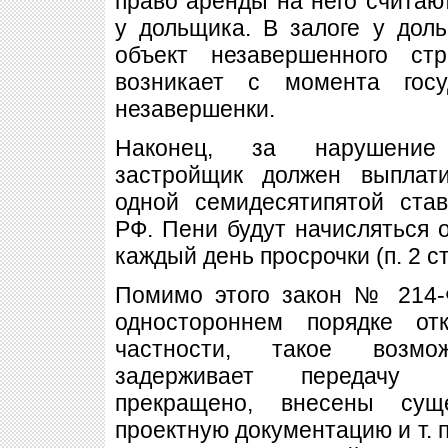
право аренды на него считаю
у дольщика. В залоге у дол
объект незавершенного стр
возникает с момента госу
незавершенки.
Наконец, за нарушение 
застройщик должен выплат
одной семидесятипятой ста
РФ. Пени будут начисляться 
каждый день просрочки (п. 2 ст
Помимо этого закон № 214-
одностороннем порядке от
частности, такое возмо
задерживает передачу о
прекращено, внесены сущ
проектную документацию и т. п.