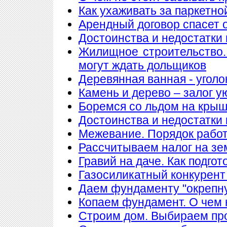
Как ухаживать за паркетно
Арендный договор спасет 
Достоинства и недостатки
Жилищное строительство.
могут ждать дольщиков
Деревянная ванная - уголо
Камень и дерево – залог у
Боремся со льдом на кры
Достоинства и недостатки
Межевание. Порядок рабо
Рассчитываем налог на з
Гравий на даче. Как подгот
Газосиликатный конкурент
Даем фундаменту "окрепн
Копаем фундамент. О чем 
Строим дом. Выбираем пр