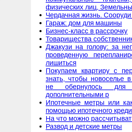
физических лиц, Земельны
Чердачная жизнь. Сооруди 
Гараж: дом для машины
Бизнес-класс в рассрочку
Товарищества собственнико
Джакузи на голову: за н
проведенную переплани
лишиться
Покупаем квартиру с пе
знать, чтобы новоселье 
не обернулось для
дополнительными р
Ипотечные метры или как
помощью ипотечного кред
На что можно рассчитыват
Развод и детские метры