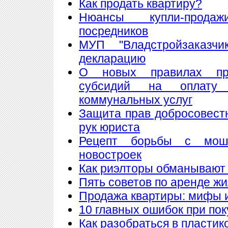
Как продать квартиру?
Нюансы купли-прода
посредников
МУП "Владстройзаказчи
декларацию
О новых правилах пре
субсидий на оплату
коммунальных услуг
Защита прав добросовест
рук юриста
Рецепт борьбы с мош
новостроек
Как риэлторы обманывают
Пять советов по аренде ж
Продажа квартиры: мифы 
10 главных ошибок при по
Как разобраться в пластик