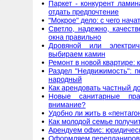
Паркет - конкурент лами
отдать предпочтение
"Мокрое" дело: с чего нач
Светло, надежно, качест
окна правильно
Дровяной или электри
выбираем камин
Ремонт в новой квартире:
Раздел "Недвижимость": 
народный
Как арендовать частный д
Новые санитарные пра
внимание?
Удобно ли жить в «пентаго
Как молодой семье получи
Арендуем офис: юридическ
Оформляем перепланиров