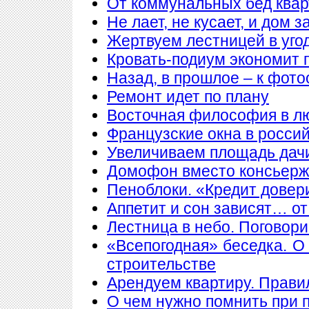
От коммунальных бед квар
Не лает, не кусает, и дом 
Жертвуем лестницей в уго
Кровать-подиум экономит 
Назад, в прошлое – к фото
Ремонт идет по плану
Восточная философия в л
Французские окна в росси
Увеличиваем площадь дачи
Домофон вместо консьер
Пеноблоки. «Кредит довер
Аппетит и сон зависят… от
Лестница в небо. Поговори
«Всепогодная» беседка. О
строительстве
Арендуем квартиру. Прави
О чем нужно помнить при 