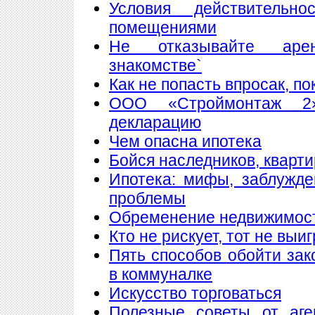
Условия действитель
помещениями
Не отказывайте аре
знакомстве`
Как не попасть впросак, п
ООО «Строймонтаж 2»
декларацию
Чем опасна ипотека
Бойся наследников, кварти
Ипотека: мифы, заблужд
проблемы
Обременение недвижимос
Кто не рискует, тот не выи
Пять способов обойти зак
в коммуналке
Искусство торговаться
Полезные советы от аге