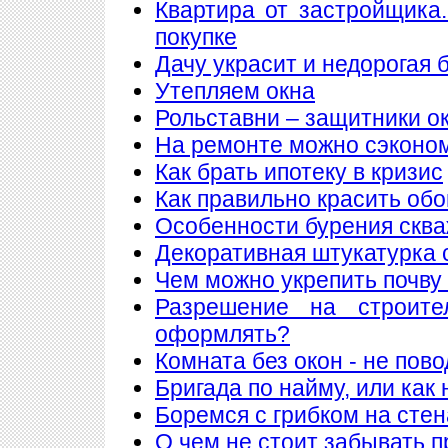
Квартира от застройщика
покупке
Дачу украсит и недорогая 
Утепляем окна
Рольставни – защитники о
На ремонте можно сэконо
Как брать ипотеку в кризис
Как правильно красить обо
Особенности бурения сква
Декоративная штукатурка 
Чем можно укрепить почву
Разрешение на строите
оформлять?
Комната без окон - не пов
Бригада по найму, или как
Боремся с грибком на стен
О чем не стоит забывать п