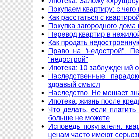
Ипотека: Заложу «хрущобу
Покупаем квартиру: с чего
Как расстаться с квартиро
Покупка загородного дома 
Перевод квартир в нежило
Как продать недостроенну
Право на "недострой". П
"недострой"
Ипотека: 10 заблуждений 
Наследственные парадок
здравый смысл
Наследство. Не мешает знат
Ипотека, жизнь после кред
Что делать, если платить
больше не можете
Исповедь покупателя: кв
ценам часто имеют серье