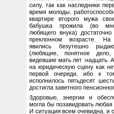
силу, так как наследники пер
время молоды, работоспособ
квартире второго мужа св
бабушка прожила (во мно
любящего внука) достаточно
преклонном возрасте. На 
явились безутешно рыда
(любящие, понятное дело,
видевшие мать лет :надцать. А
на юридическую сцену как н
первой очереди, ибо к т
исполнилось пятьдесят шесть
достигла заветного пенсионног
Здоровью, энергии и обес
могла бы позавидовать любая 
И ситуация всем очевидна, и с