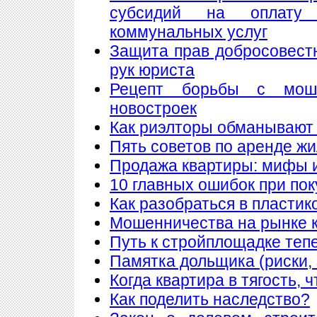
субсидий на оплату
коммунальных услуг
Защита прав добросовест
рук юриста
Рецепт борьбы с мош
новостроек
Как риэлторы обманывают
Пять советов по аренде ж
Продажа квартиры: мифы 
10 главных ошибок при по
Как разобраться в пластик
Мошенничества на рынке к
Путь к стройплощадке теп
Памятка дольщика (риски, 
Когда квартира в тягость, 
Как поделить наследство?