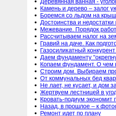
Деревянная ванная - уголо
Камень и дерево – залог у
Боремся со льдом на кры
Достоинства и недостатки
Межевание. Порядок рабо
Рассчитываем налог на з
Гравий на даче. Как подгот
Газосиликатный конкурент
Даем фундаменту "окрепн
Копаем фундамент. О чем 
Строим дом. Выбираем пр
От коммунальных бед квар
Не лает, не кусает, и дом 
Жертвуем лестницей в уго
Кровать-подиум экономит 
Назад, в прошлое – к фото
Ремонт идет по плану