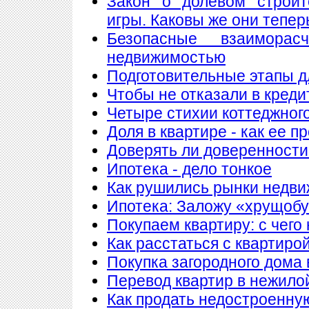
Закон о долевом строит
игры. Каковы же они тепер
Безопасные взаимора
недвижимостью
Подготовительные этапы д
Чтобы не отказали в креди
Четыре стихии коттеджног
Доля в квартире - как ее п
Доверять ли доверенности
Ипотека - дело тонкое
Как рушились рынки недв
Ипотека: Заложу «хрущобу
Покупаем квартиру: с чего
Как расстаться с квартиро
Покупка загородного дома 
Перевод квартир в нежило
Как продать недостроенну