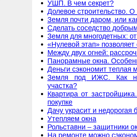
УШП. В чем секрет?
Долевое строительство. О 
Земля почти даром, или ка
Сделать соседство добры
Земля для многодетных: о
«Нулевой этап» позволяет 
Между двух огней: рассроч
Панорамные окна. Особен
Деньги сэкономит теплая 
Земля под ИЖС. Как н
участка?
Квартира от застройщика
покупке
Дачу украсит и недорогая 
Утепляем окна
Рольставни – защитники о
На ремонте можно сэконо