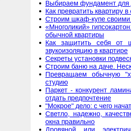
Выбираем фундамент для 
Как превратить квартиру в
Строим шкаф-купе своими
«Многоликий» гипсокартон
обычной квартиры
Как защитить себя от 
звукоизоляцию в квартире
Секреты установки подвес
Строим баню на даче. Нес
Превращаем обычную "х
студию
Паркет - конкурент лами
отдать предпочтение
"Мокрое" дело: с чего нач
Светло, надежно, качест
окна правильно
Дровяной или электри