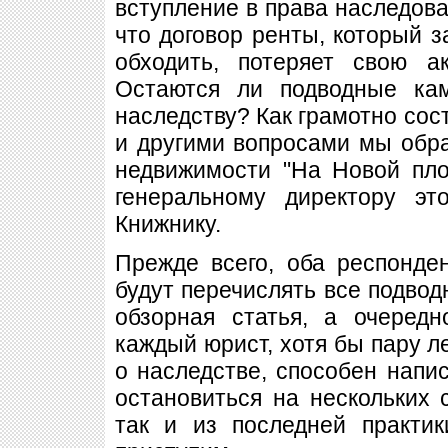
вступление в права наследова
что договор ренты, который з
обходить, потеряет свою а
Остаются ли подводные ка
наследству? Как грамотно сос
и другими вопросами мы обра
недвижимости "На Новой пл
генеральному директору эт
Книжнику.
Прежде всего, оба респонде
будут перечислять все подвод
обзорная статья, а очеред
каждый юрист, хотя бы пару л
о наследстве, способен напи
остановиться на нескольких с
так и из последней практи