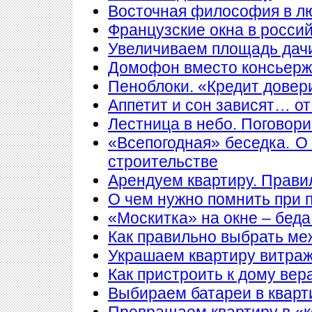
Восточная философия в л
Французские окна в росси
Увеличиваем площадь дачи
Домофон вместо консьер
Пеноблоки. «Кредит довер
Аппетит и сон зависят… от
Лестница в небо. Поговори
«Всепогодная» беседка. О
строительстве
Арендуем квартиру. Прави
О чем нужно помнить при 
«Москитка» на окне – беда
Как правильно выбрать ме
Украшаем квартиру витра
Как пристроить к дому вер
Выбираем батареи в кварт
Превращаем квартиру в «