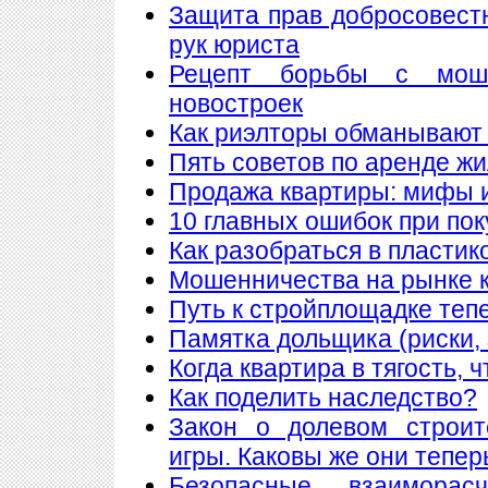
Защита прав добросовест
рук юриста
Рецепт борьбы с мош
новостроек
Как риэлторы обманывают
Пять советов по аренде ж
Продажа квартиры: мифы 
10 главных ошибок при по
Как разобраться в пластик
Мошенничества на рынке к
Путь к стройплощадке теп
Памятка дольщика (риски, 
Когда квартира в тягость, 
Как поделить наследство?
Закон о долевом строит
игры. Каковы же они тепер
Безопасные взаимора