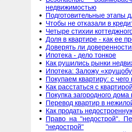
недвижимостью
Подготовительные этапы д
Чтобы не отказали в креди
Четыре стихии коттеджног
Доля в квартире - как ее п
Доверять ли доверенности
Ипотека - дело тонкое
Как рушились рынки недв
Ипотека: Заложу «хрущобу
Покупаем квартиру: с чего
Как расстаться с квартиро
Покупка загородного дома 
Перевод квартир в нежило
Как продать недостроенну
Право на "недострой". П
"недострой"