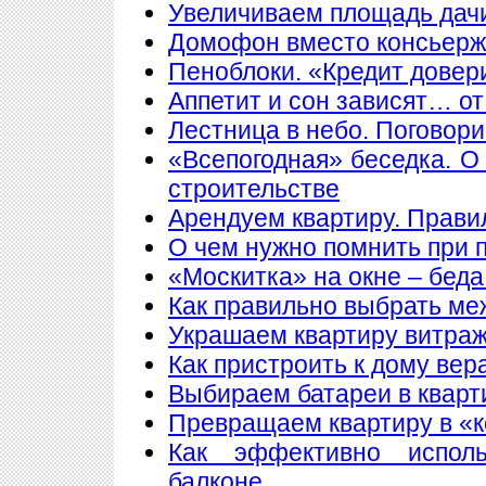
Увеличиваем площадь дачи
Домофон вместо консьер
Пеноблоки. «Кредит довер
Аппетит и сон зависят… от
Лестница в небо. Поговори
«Всепогодная» беседка. О
строительстве
Арендуем квартиру. Прави
О чем нужно помнить при 
«Москитка» на окне – беда
Как правильно выбрать ме
Украшаем квартиру витра
Как пристроить к дому вер
Выбираем батареи в кварт
Превращаем квартиру в «
Как эффективно исполь
балконе