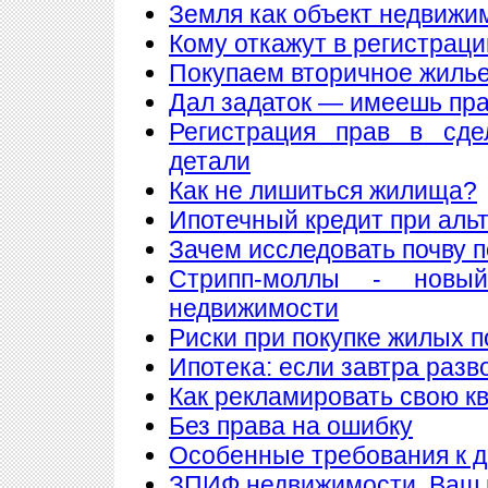
Земля как объект недвижи
Кому откажут в регистрац
Покупаем вторичное жилье
Дал задаток — имеешь пра
Регистрация прав в сде
детали
Как не лишиться жилища?
Ипотечный кредит при аль
Зачем исследовать почву 
Стрипп-моллы - новы
недвижимости
Риски при покупке жилых 
Ипотека: если завтра разв
Как рекламировать свою к
Без права на ошибку
Особенные требования к до
ЗПИФ недвижимости. Ваш 