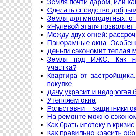
Земля почти даром, или ка
Сделать соседство добры
Земля для многодетных: о
«Нулевой этап» позволяет 
Между двух огней: рассроч
Панорамные окна. Особен
Деньги сэкономит теплая 
Земля под ИЖС. Как н
участка?
Квартира от застройщика
покупке
Дачу украсит и недорогая 
Утепляем окна
Рольставни – защитники о
На ремонте можно сэконо
Как брать ипотеку в кризис
Как правильно красить обо