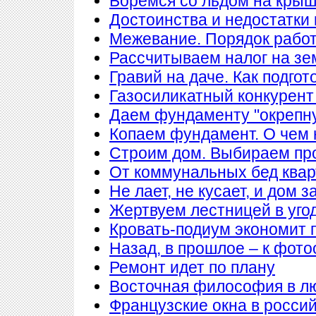
Боремся со льдом на кры
Достоинства и недостатки
Межевание. Порядок рабо
Рассчитываем налог на з
Гравий на даче. Как подгот
Газосиликатный конкурент
Даем фундаменту "окрепн
Копаем фундамент. О чем 
Строим дом. Выбираем пр
От коммунальных бед квар
Не лает, не кусает, и дом 
Жертвуем лестницей в уго
Кровать-подиум экономит 
Назад, в прошлое – к фото
Ремонт идет по плану
Восточная философия в л
Французские окна в росси