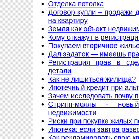
Отделка потолка
Договор купли – продажи 
на квартиру
Земля как объект недвижи
Кому откажут в регистрац
Покупаем вторичное жилье
Дал задаток — имеешь пра
Регистрация прав в сде
детали
Как не лишиться жилища?
Ипотечный кредит при аль
Зачем исследовать почву 
Стрипп-моллы - новы
недвижимости
Риски при покупке жилых 
Ипотека: если завтра разв
Как рекламировать свою к