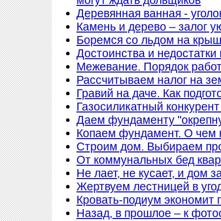
Деревянная ванная - уголо
Камень и дерево – залог у
Боремся со льдом на кры
Достоинства и недостатки
Межевание. Порядок рабо
Рассчитываем налог на з
Гравий на даче. Как подгот
Газосиликатный конкурент
Даем фундаменту "окрепн
Копаем фундамент. О чем 
Строим дом. Выбираем пр
От коммунальных бед квар
Не лает, не кусает, и дом 
Жертвуем лестницей в уго
Кровать-подиум экономит 
Назад, в прошлое – к фото