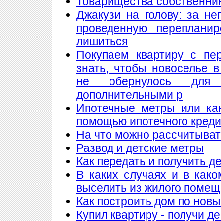
Товарищества собственнико
Джакузи на голову: за н
проведенную переплани
лишиться
Покупаем квартиру с пе
знать, чтобы новоселье 
не обернулось для
дополнительными р
Ипотечные метры или как
помощью ипотечного кред
На что можно рассчитыват
Развод и детские метры
Как передать и получить де
В каких случаях и в как
выселить из жилого поме
Как построить дом по нов
Купил квартиру - получи де