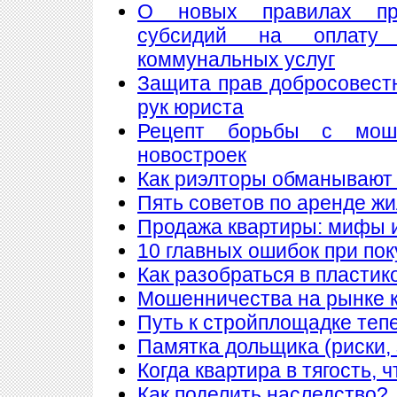
О новых правилах пре
субсидий на оплату
коммунальных услуг
Защита прав добросовест
рук юриста
Рецепт борьбы с мош
новостроек
Как риэлторы обманывают
Пять советов по аренде ж
Продажа квартиры: мифы 
10 главных ошибок при по
Как разобраться в пластик
Мошенничества на рынке к
Путь к стройплощадке теп
Памятка дольщика (риски, 
Когда квартира в тягость, 
Как поделить наследство?