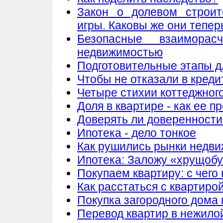
Закон о долевом строит
игры. Каковы же они тепер
Безопасные взаимора
недвижимостью
Подготовительные этапы д
Чтобы не отказали в креди
Четыре стихии коттеджног
Доля в квартире - как ее п
Доверять ли доверенности
Ипотека - дело тонкое
Как рушились рынки недв
Ипотека: Заложу «хрущобу
Покупаем квартиру: с чего
Как расстаться с квартиро
Покупка загородного дома 
Перевод квартир в нежило