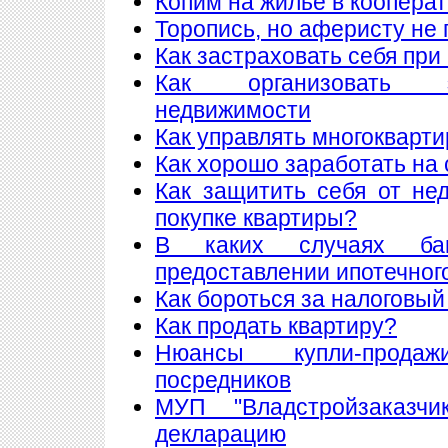
Копим на жилье в коопера
Торопись, но аферисту не 
Как застраховать себя при
Как организовать 
недвижимости
Как управлять многоквар
Как хорошо заработать на 
Как защитить себя от не
покупке квартиры?
В каких случаях ба
предоставлении ипотечног
Как бороться за налоговый
Как продать квартиру?
Нюансы купли-прода
посредников
МУП "Владстройзаказчи
декларацию