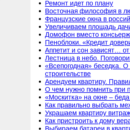
Ремонт идет по плану
Восточная философия в л
Французские окна в росси
Увеличиваем площадь дачи
Домофон вместо консьер
Пеноблоки. «Кредит довер
Аппетит и сон зависят… от
Лестница в небо. Поговори
«Всепогодная» беседка. О
строительстве
Арендуем квартиру. Прави
О чем нужно помнить при 
«Москитка» на окне – беда
Как правильно выбрать ме
Украшаем квартиру витра
Как пристроить к дому вер
Выбираем батареи в кварт