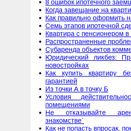
8 ошибок ипотечного заем
Когда завещание на кварт
Как правильно оформить 
Семь этапов ипотечной сд
Квартира с пенсионером в
Распространенные пробле
Субаренда объектов комм
Юридический ликбез: Пр
новостройках
Как купить квартиру б
гарантией
Из точки А в точку Б
Условия действитель
помещениями
Не отказывайте аре
знакомстве`
Как не попасть впросак, п