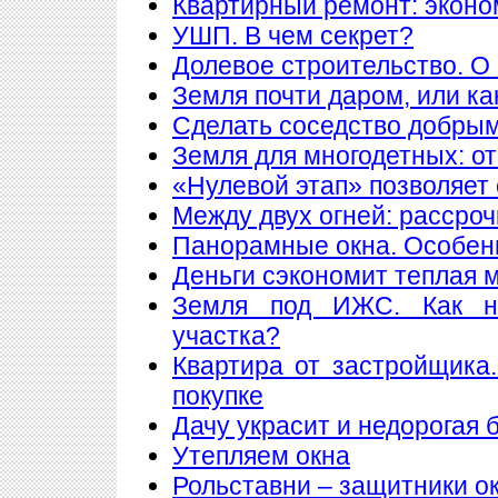
Квартирный ремонт: экон
УШП. В чем секрет?
Долевое строительство. О 
Земля почти даром, или ка
Сделать соседство добры
Земля для многодетных: о
«Нулевой этап» позволяет 
Между двух огней: рассроч
Панорамные окна. Особен
Деньги сэкономит теплая 
Земля под ИЖС. Как н
участка?
Квартира от застройщика
покупке
Дачу украсит и недорогая 
Утепляем окна
Рольставни – защитники о