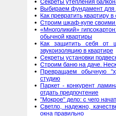
Секреты утепления балкон
Выбираем фундамент для 
Как превратить квартиру в
Строим шкаф-купе своими
«Многоликий» гипсокартон
обычной квартиры
Как защитить себя от 
звукоизоляцию в квартире
Секреты установки подвес
Строим баню на даче. Нес
Превращаем обычную "х
студию
Паркет - конкурент лами
отдать предпочтение
"Мокрое" дело: с чего нач
Светло, надежно, качест
окна правильно