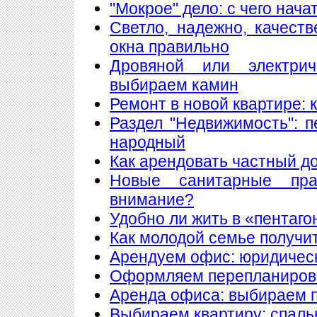
"Мокрое" дело: с чего нач
Светло, надежно, качест
окна правильно
Дровяной или электри
выбираем камин
Ремонт в новой квартире:
Раздел "Недвижимость": 
народный
Как арендовать частный д
Новые санитарные пра
внимание?
Удобно ли жить в «пентаго
Как молодой семье получи
Арендуем офис: юридическ
Оформляем перепланиров
Аренда офиса: выбираем
Выбираем квартиру: спаль