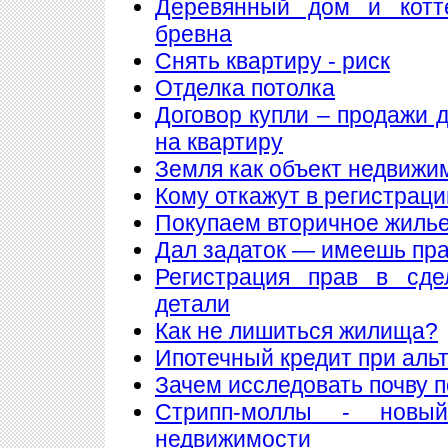
Деревянный дом и котт
бревна
Снять квартиру - риск
Отделка потолка
Договор купли – продажи 
на квартиру
Земля как объект недвижи
Кому откажут в регистрац
Покупаем вторичное жилье
Дал задаток — имеешь пра
Регистрация прав в сде
детали
Как не лишиться жилища?
Ипотечный кредит при аль
Зачем исследовать почву 
Стрипп-моллы - новы
недвижимости