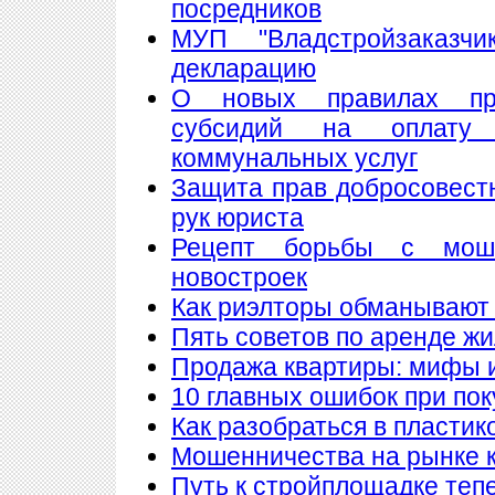
посредников
МУП "Владстройзаказчи
декларацию
О новых правилах пре
субсидий на оплату
коммунальных услуг
Защита прав добросовест
рук юриста
Рецепт борьбы с мош
новостроек
Как риэлторы обманывают
Пять советов по аренде ж
Продажа квартиры: мифы 
10 главных ошибок при по
Как разобраться в пластик
Мошенничества на рынке к
Путь к стройплощадке теп