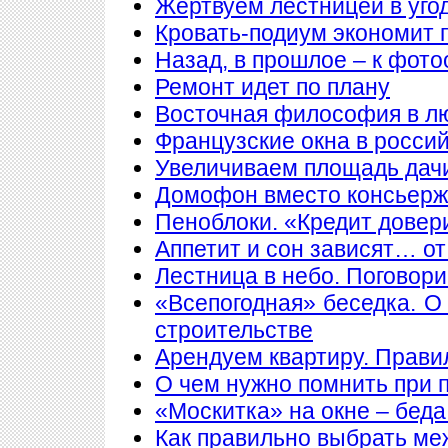
Жертвуем лестницей в уго
Кровать-подиум экономит 
Назад, в прошлое – к фото
Ремонт идет по плану
Восточная философия в л
Французские окна в росси
Увеличиваем площадь дачи
Домофон вместо консьер
Пеноблоки. «Кредит довер
Аппетит и сон зависят… от
Лестница в небо. Поговори
«Всепогодная» беседка. О
строительстве
Арендуем квартиру. Прави
О чем нужно помнить при 
«Москитка» на окне – беда
Как правильно выбрать ме