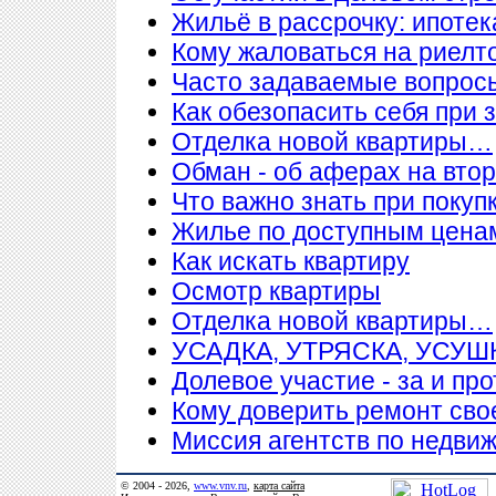
Жильё в рассрочку: ипотека
Кому жаловаться на риелт
Часто задаваемые вопросы
Как обезопасить себя при 
Отделка новой квартиры…
Обман - об аферах на вто
Что важно знать при покупк
Жилье по доступным цена
Как искать квартиру
Осмотр квартиры
Отделка новой квартиры…
УСАДКА, УТРЯСКА, УСУ
Долевое участие - за и про
Кому доверить ремонт сво
Миссия агентств по недви
© 2004 - 2026,
www.vnv.ru
,
карта сайта