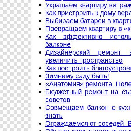
Украшаем квартиру витра
Как пристроить к дому вер
Выбираем батареи в кварт
Превращаем квартиру в «
Как эффективно исполь
балконе
Дизайнерский ремонт 
увеличить пространство
Как построить благоустрое
Зимнему саду быть!
«Анатомия» ремонта. Пол
Бюджетный ремонт на съе
советов
Совмещаем балкон с кухн
знать
Ограждаемся от соседей. 