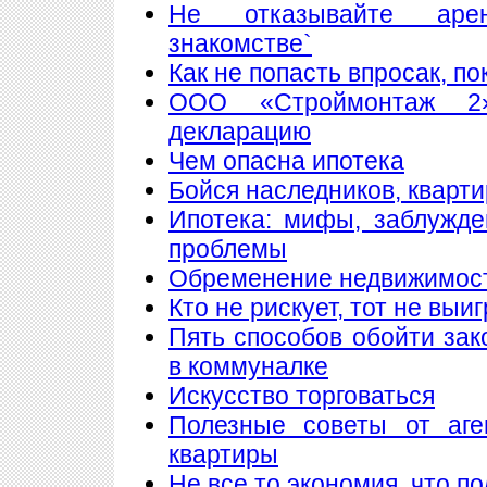
Не отказывайте аре
знакомстве`
Как не попасть впросак, п
ООО «Строймонтаж 2»
декларацию
Чем опасна ипотека
Бойся наследников, кварти
Ипотека: мифы, заблужд
проблемы
Обременение недвижимос
Кто не рискует, тот не выи
Пять способов обойти зак
в коммуналке
Искусство торговаться
Полезные советы от аге
квартиры
Не все то экономия, что п