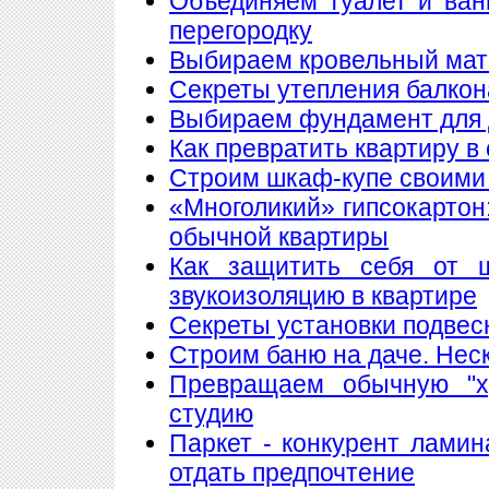
Объединяем туалет и ван
перегородку
Выбираем кровельный мате
Секреты утепления балкон
Выбираем фундамент для 
Как превратить квартиру в
Строим шкаф-купе своими
«Многоликий» гипсокартон
обычной квартиры
Как защитить себя от 
звукоизоляцию в квартире
Секреты установки подвес
Строим баню на даче. Нес
Превращаем обычную "х
студию
Паркет - конкурент лами
отдать предпочтение