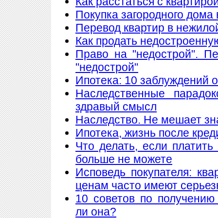
Как расстаться с квартиро
Покупка загородного дома 
Перевод квартир в нежило
Как продать недостроенну
Право на "недострой". П
"недострой"
Ипотека: 10 заблуждений 
Наследственные парадок
здравый смысл
Наследство. Не мешает знат
Ипотека, жизнь после кред
Что делать, если платить
больше не можете
Исповедь покупателя: кв
ценам часто имеют серье
10 советов по получению
ли она?