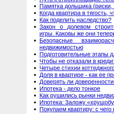
Памятка дольщика (риски, 
Когда квартира в тягость, 
Как поделить наследство?
Закон о долевом строит
игры. Каковы же они тепер
Безопасные взаимора
недвижимостью
Подготовительные этапы д
Чтобы не отказали в креди
Четыре стихии коттеджног
Доля в квартире - как ее п
Доверять ли доверенности
Ипотека - дело тонкое
Как рушились рынки недв
Ипотека: Заложу «хрущобу
Покупаем квартиру: с чего