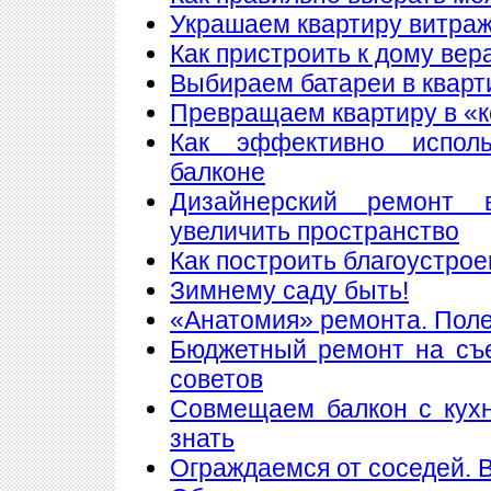
Украшаем квартиру витра
Как пристроить к дому вер
Выбираем батареи в кварт
Превращаем квартиру в «
Как эффективно исполь
балконе
Дизайнерский ремонт 
увеличить пространство
Как построить благоустрое
Зимнему саду быть!
«Анатомия» ремонта. Пол
Бюджетный ремонт на съе
советов
Совмещаем балкон с кухн
знать
Ограждаемся от соседей. 