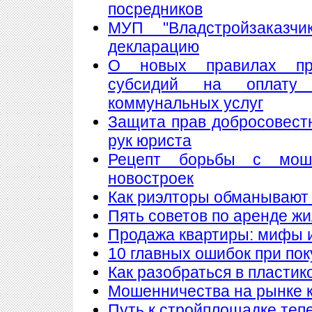
посредников
МУП "Владстройзаказчи
декларацию
О новых правилах пре
субсидий на оплату
коммунальных услуг
Защита прав добросовест
рук юриста
Рецепт борьбы с мош
новостроек
Как риэлторы обманывают
Пять советов по аренде ж
Продажа квартиры: мифы 
10 главных ошибок при по
Как разобраться в пластик
Мошенничества на рынке к
Путь к стройплощадке теп