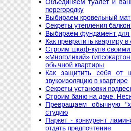
Объединяем туалет и ван
перегородку
Выбираем кровельный мате
Секреты утепления балкон
Выбираем фундамент для 
Как превратить квартиру в
Строим шкаф-купе своими
«Многоликий» гипсокартон
обычной квартиры
Как защитить себя от 
звукоизоляцию в квартире
Секреты установки подвес
Строим баню на даче. Нес
Превращаем обычную "х
студию
Паркет - конкурент лами
отдать предпочтение