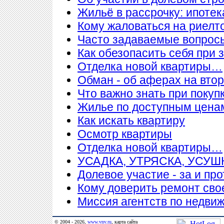
Жильё в рассрочку: ипотека
Кому жаловаться на риелт
Часто задаваемые вопросы
Как обезопасить себя при 
Отделка новой квартиры…
Обман - об аферах на вто
Что важно знать при покупк
Жилье по доступным цена
Как искать квартиру
Осмотр квартиры
Отделка новой квартиры…
УСАДКА, УТРЯСКА, УСУ
Долевое участие - за и про
Кому доверить ремонт сво
Миссия агентств по недви
© 2004 - 2026,
www.vnv.ru
,
карта сайта