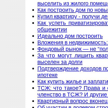
выселить из жилого поме
Как построить дом по нов
Купил квартиру - получи де
Как успеть приватизирова
общежитии
Идеально дом построить
Вложения в недвижимость:
Фондовый рынок — не “пол
За что могут лишить ква
выселен за долги
Подтверждение доходов п
ипотеке
Как купить жилье и заплат
ТСЖ: что такое? Права и 
членство в ТСЖ? И други
Квартирный вопрос вконец
Об участии в долевом стр