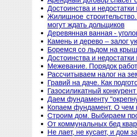
Достоинства и недостатки
Жилищное строительство.
могут ждать дольщиков
Деревянная ванная - уголо
Камень и дерево – залог у
Боремся со льдом на кры
Достоинства и недостатки
Межевание. Порядок рабо
Рассчитываем налог на з
Гравий на даче. Как подгот
Газосиликатный конкурент
Даем фундаменту "окрепн
Копаем фундамент. О чем 
Строим дом. Выбираем пр
От коммунальных бед квар
Не лает, не кусает, и дом 