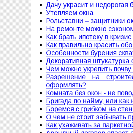
Дачу украсит и недорогая 
Утепляем окна
Рольставни – защитники о
На ремонте можно сэконо
Как брать ипотеку в кризис
Как правильно красить обо
Особенности бурения сква
Декоративная штукатурка 
Чем можно укрепить почву
Разрешение на строите
оформлять?
Комната без окон - не пов
Бригада по найму, или как
Боремся с грибком на стен
О чем не стоит забывать п
Как ухаживать за паркетно
Арендный договор спасет 