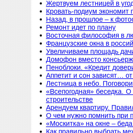
Жертвуем лестницей в уго
Кровать-подиум экономит 
Назад, в прошлое – к фото
Ремонт идет по плану
Восточная философия в л
Французские окна в росси
Увеличиваем площадь дачи
Домофон вместо консьер
Пеноблоки. «Кредит довер
Аппетит и сон зависят… от
Лестница в небо. Поговори
«Всепогодная» беседка. О
строительстве
Арендуем квартиру. Прави
О чем нужно помнить при 
«Москитка» на окне – беда
Как правильно выбрать ме