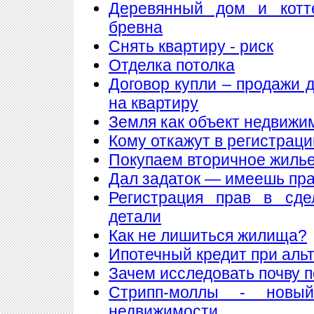
Деревянный дом и котт
бревна
Снять квартиру - риск
Отделка потолка
Договор купли – продажи 
на квартиру
Земля как объект недвижи
Кому откажут в регистрац
Покупаем вторичное жилье
Дал задаток — имеешь пра
Регистрация прав в сде
детали
Как не лишиться жилища?
Ипотечный кредит при аль
Зачем исследовать почву 
Стрипп-моллы - новы
недвижимости