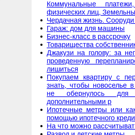
Коммунальные платеж
физических лиц, Земельны
Чердачная жизнь. Сооруди 
Гараж: дом для машины
Бизнес-класс в рассрочку
Товарищества собственнико
Джакузи на голову: за н
проведенную переплани
лишиться
Покупаем квартиру с пе
знать, чтобы новоселье 
не обернулось для
дополнительными р
Ипотечные метры или как
помощью ипотечного кред
На что можно рассчитыват
Развод и детские метры