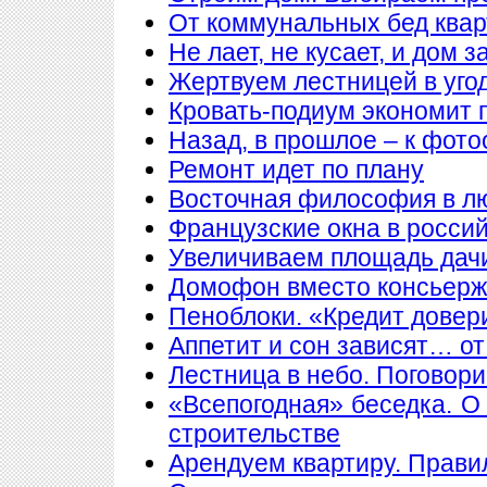
От коммунальных бед квар
Не лает, не кусает, и дом 
Жертвуем лестницей в уго
Кровать-подиум экономит 
Назад, в прошлое – к фото
Ремонт идет по плану
Восточная философия в л
Французские окна в росси
Увеличиваем площадь дачи
Домофон вместо консьер
Пеноблоки. «Кредит довер
Аппетит и сон зависят… от
Лестница в небо. Поговори
«Всепогодная» беседка. О
строительстве
Арендуем квартиру. Прави