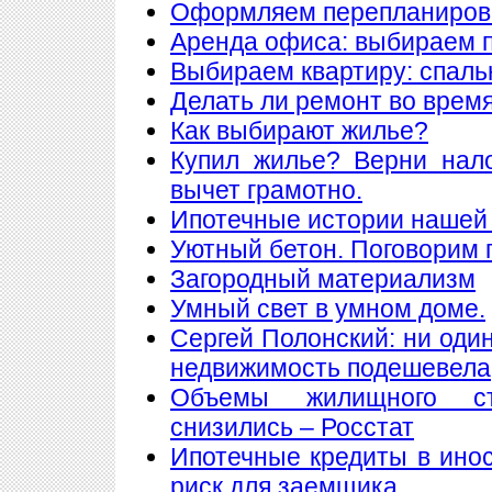
Оформляем перепланиров
Аренда офиса: выбираем
Выбираем квартиру: спаль
Делать ли ремонт во врем
Как выбирают жилье?
Купил жилье? Верни нал
вычет грамотно.
Ипотечные истории нашей 
Уютный бетон. Поговорим 
Загородный материализм
Умный свет в умном доме.
Сергей Полонский: ни один
недвижимость подешевела
Объемы жилищного ст
снизились – Росстат
Ипотечные кредиты в ино
риск для заемщика