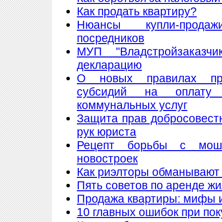
Как продать квартиру?
Нюансы купли-прода
посредников
МУП "Владстройзаказчи
декларацию
О новых правилах пре
субсидий на оплату
коммунальных услуг
Защита прав добросовест
рук юриста
Рецепт борьбы с мош
новостроек
Как риэлторы обманывают
Пять советов по аренде ж
Продажа квартиры: мифы 
10 главных ошибок при по