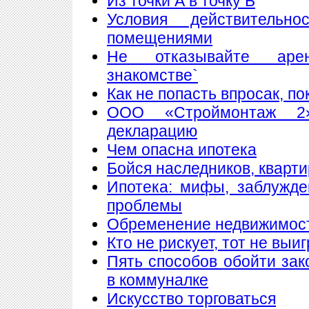
Из точки А в точку Б
Условия действитель
помещениями
Не отказывайте аре
знакомстве`
Как не попасть впросак, п
ООО «Строймонтаж 2»
декларацию
Чем опасна ипотека
Бойся наследников, кварти
Ипотека: мифы, заблужд
проблемы
Обременение недвижимос
Кто не рискует, тот не выи
Пять способов обойти зак
в коммуналке
Искусство торговаться