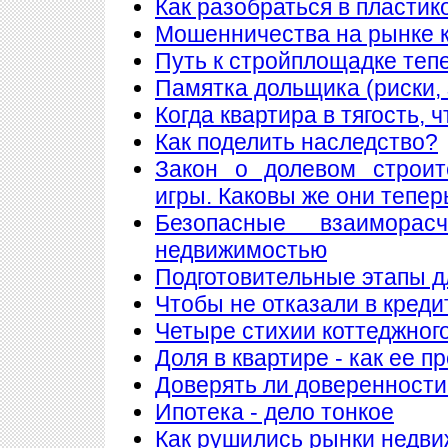
Как разобраться в пластик
Мошенничества на рынке к
Путь к стройплощадке теп
Памятка дольщика (риски, 
Когда квартира в тягость, 
Как поделить наследство?
Закон о долевом строит
игры. Каковы же они тепер
Безопасные взаимора
недвижимостью
Подготовительные этапы д
Чтобы не отказали в креди
Четыре стихии коттеджног
Доля в квартире - как ее п
Доверять ли доверенности
Ипотека - дело тонкое
Как рушились рынки недв