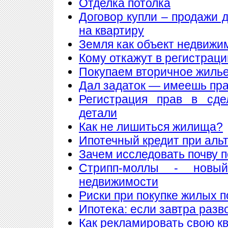
Отделка потолка
Договор купли – продажи 
на квартиру
Земля как объект недвижи
Кому откажут в регистрац
Покупаем вторичное жилье
Дал задаток — имеешь пра
Регистрация прав в сде
детали
Как не лишиться жилища?
Ипотечный кредит при аль
Зачем исследовать почву 
Стрипп-моллы - новы
недвижимости
Риски при покупке жилых 
Ипотека: если завтра разв
Как рекламировать свою к