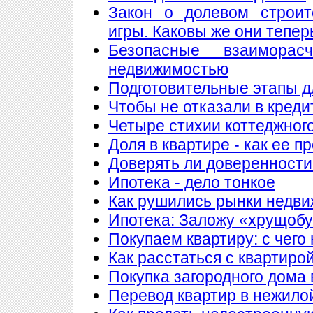
Закон о долевом строит
игры. Каковы же они тепер
Безопасные взаимора
недвижимостью
Подготовительные этапы д
Чтобы не отказали в креди
Четыре стихии коттеджног
Доля в квартире - как ее п
Доверять ли доверенности
Ипотека - дело тонкое
Как рушились рынки недв
Ипотека: Заложу «хрущобу
Покупаем квартиру: с чего
Как расстаться с квартиро
Покупка загородного дома 
Перевод квартир в нежило