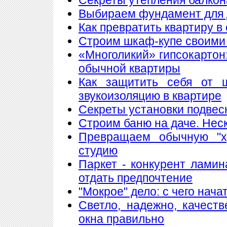
Выбираем фундамент для 
Как превратить квартиру в
Строим шкаф-купе своими
«Многоликий» гипсокартон
обычной квартиры
Как защитить себя от 
звукоизоляцию в квартире
Секреты установки подвес
Строим баню на даче. Нес
Превращаем обычную "х
студию
Паркет - конкурент лами
отдать предпочтение
"Мокрое" дело: с чего нач
Светло, надежно, качест
окна правильно