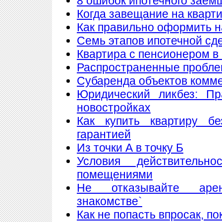
8 ошибок ипотечного заем
Когда завещание на кварт
Как правильно оформить 
Семь этапов ипотечной сд
Квартира с пенсионером в
Распространенные пробле
Субаренда объектов комм
Юридический ликбез: Пр
новостройках
Как купить квартиру б
гарантией
Из точки А в точку Б
Условия действитель
помещениями
Не отказывайте аре
знакомстве`
Как не попасть впросак, п