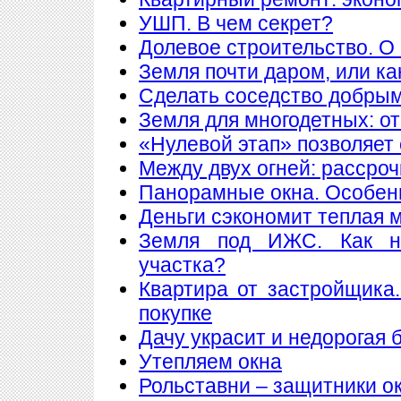
УШП. В чем секрет?
Долевое строительство. О 
Земля почти даром, или ка
Сделать соседство добры
Земля для многодетных: о
«Нулевой этап» позволяет 
Между двух огней: рассроч
Панорамные окна. Особен
Деньги сэкономит теплая 
Земля под ИЖС. Как н
участка?
Квартира от застройщика
покупке
Дачу украсит и недорогая 
Утепляем окна
Рольставни – защитники о