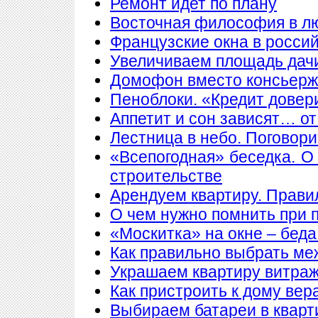
Ремонт идет по плану
Восточная философия в л
Французские окна в росси
Увеличиваем площадь дачи
Домофон вместо консьер
Пеноблоки. «Кредит довер
Аппетит и сон зависят… от
Лестница в небо. Поговори
«Всепогодная» беседка. О
строительстве
Арендуем квартиру. Прави
О чем нужно помнить при 
«Москитка» на окне – беда
Как правильно выбрать ме
Украшаем квартиру витра
Как пристроить к дому вер
Выбираем батареи в кварт