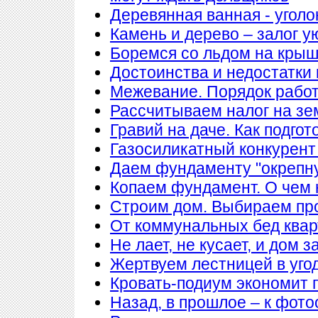
Деревянная ванная - уголо
Камень и дерево – залог у
Боремся со льдом на кры
Достоинства и недостатки
Межевание. Порядок рабо
Рассчитываем налог на з
Гравий на даче. Как подгот
Газосиликатный конкурент
Даем фундаменту "окрепн
Копаем фундамент. О чем 
Строим дом. Выбираем пр
От коммунальных бед квар
Не лает, не кусает, и дом 
Жертвуем лестницей в уго
Кровать-подиум экономит 
Назад, в прошлое – к фото