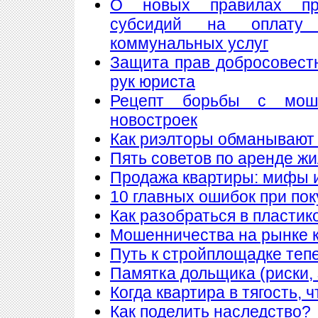
О новых правилах пре
субсидий на оплату
коммунальных услуг
Защита прав добросовест
рук юриста
Рецепт борьбы с мош
новостроек
Как риэлторы обманывают
Пять советов по аренде ж
Продажа квартиры: мифы 
10 главных ошибок при по
Как разобраться в пластик
Мошенничества на рынке к
Путь к стройплощадке теп
Памятка дольщика (риски, 
Когда квартира в тягость, 
Как поделить наследство?