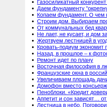
Газосиликатный конкурент
Даем фундаменту "окрепн
Копаем фундамент. О чем 
Строим дом. Выбираем пр
От коммунальных бед квар
Не лает, не кусает, и дом 
Жертвуем лестницей в уго
Кровать-подиум экономит 
Назад, в прошлое – к фото
Ремонт идет по плану
Восточная философия в л
Французские окна в росси
Увеличиваем площадь дачи
Домофон вместо консьер
Пеноблоки. «Кредит довер
Аппетит и сон зависят… от
Лестница в небо. Поговори