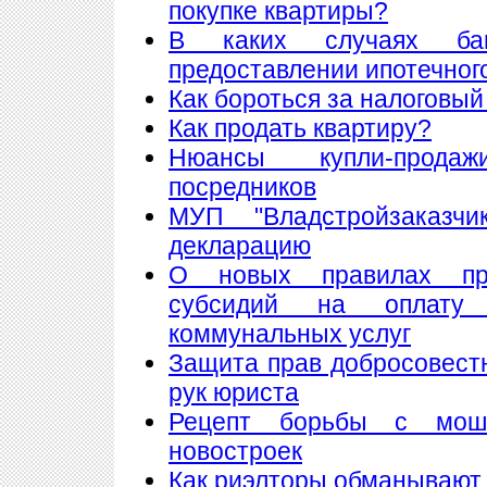
покупке квартиры?
В каких случаях ба
предоставлении ипотечног
Как бороться за налоговый
Как продать квартиру?
Нюансы купли-прода
посредников
МУП "Владстройзаказчи
декларацию
О новых правилах пре
субсидий на оплату
коммунальных услуг
Защита прав добросовест
рук юриста
Рецепт борьбы с мош
новостроек
Как риэлторы обманывают