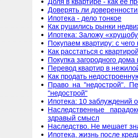
Доля в квартире - как ее п
Доверять ли доверенности
Ипотека - дело тонкое
Как рушились рынки недв
Ипотека: Заложу «хрущобу
Покупаем квартиру: с чего
Как расстаться с квартиро
Покупка загородного дома 
Перевод квартир в нежило
Как продать недостроенну
Право на "недострой". П
"недострой"
Ипотека: 10 заблуждений 
Наследственные парадок
здравый смысл
Наследство. Не мешает знат
Ипотека, жизнь после кред