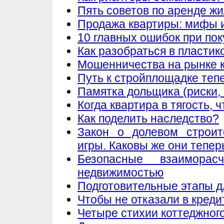
Пять советов по аренде ж
Продажа квартиры: мифы 
10 главных ошибок при по
Как разобраться в пластик
Мошенничества на рынке к
Путь к стройплощадке теп
Памятка дольщика (риски, 
Когда квартира в тягость, 
Как поделить наследство?
Закон о долевом строит
игры. Каковы же они тепер
Безопасные взаимора
недвижимостью
Подготовительные этапы д
Чтобы не отказали в креди
Четыре стихии коттеджног