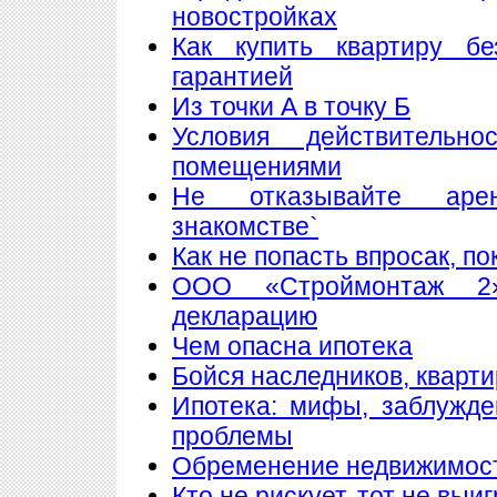
новостройках
Как купить квартиру б
гарантией
Из точки А в точку Б
Условия действитель
помещениями
Не отказывайте аре
знакомстве`
Как не попасть впросак, п
ООО «Строймонтаж 2»
декларацию
Чем опасна ипотека
Бойся наследников, кварти
Ипотека: мифы, заблужд
проблемы
Обременение недвижимос
Кто не рискует, тот не выи