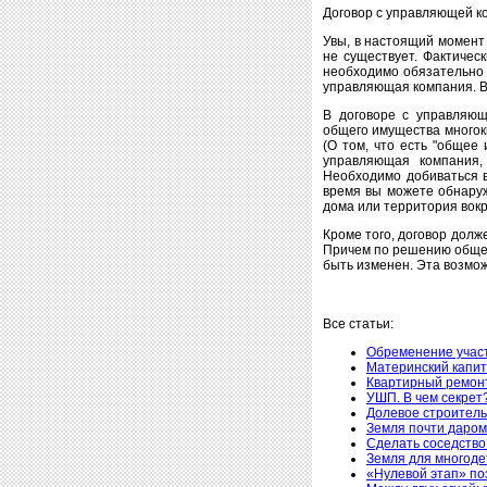
Договор с управляющей к
Увы, в настоящий момент
не существует. Фактическ
необходимо обязательно 
управляющая компания. Во
В договоре с управляющ
общего имущества многок
(О том, что есть "общее
управляющая компания,
Необходимо добиваться в
время вы можете обнаруж
дома или территория вокру
Кроме того, договор долж
Причем по решению общего
быть изменен. Эта возмож
Все статьи:
Обременение участ
Материнский капит
Квартирный ремонт
УШП. В чем секрет
Долевое строитель
Земля почти даром,
Сделать соседств
Земля для многоде
«Нулевой этап» по