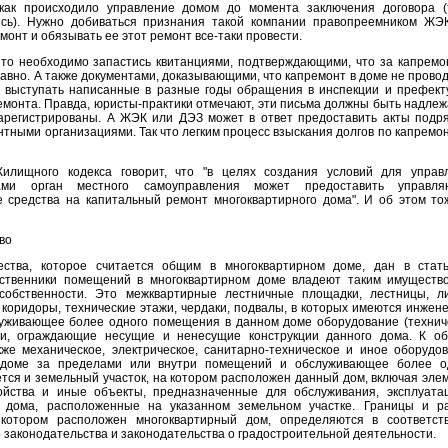
 как происходило управление домом до момента заключения договора (
сь). Нужно добиваться признания такой компании правопреемником ЖЭ
монт и обязывать ее этот ремонт все-таки провести.
 то необходимо запастись квитанциями, подтверждающими, что за капремо
авно. А также документами, доказывающими, что капремонт в доме не провод
т выступать написанные в разные годы обращения в инспекции и префект
емонта. Правда, юристы-практики отмечают, эти письма должны быть надле
арегистрированы. А ЖЭК или ДЭЗ может в ответ предоставить акты подр
тными организациями. Так что легким процесс взыскания долгов по капремон
илищного кодекса говорит, что "в целях создания условий для управ
ами орган местного самоуправления может предоставить управл
 средства на капитальный ремонт многоквартирного дома". И об этом то
во
ства, которое считается общим в многоквартирном доме, дан в стат
ственники помещений в многоквартирном доме владеют таким имуществ
собственности. Это межквартирные лестничные площадки, лестницы, л
коридоры, технические этажи, чердаки, подвалы, в которых имеются инжен
луживающее более одного помещения в данном доме оборудование (технич
ши, ограждающие несущие и ненесущие конструкции данного дома. К о
же механическое, электрическое, санитарно-техническое и иное оборудов
доме за пределами или внутри помещений и обслуживающее более о
ся и земельный участок, на котором расположен данный дом, включая эле
ойства и иные объекты, предназначенные для обслуживания, эксплуата
о дома, расположенные на указанном земельном участке. Границы и р
 котором расположен многоквартирный дом, определяются в соответст
 законодательства и законодательства о градостроительной деятельности.