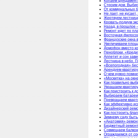
Копаем фундамент.
Строим дом. Выби
От коммунальных б
Не лает, не кусает
Жертвуем лестнице
Кровать-подиум эк
Назад, в прошлое 
Ремонт идет по пл
Восточная филосо
Французские окна 
Увеличиваем площа
Домофон вместо к
Пеноблоки. «Креди
Аппетит и сон зав
Лестница в небо. П
«Всепогодная» бес
Арендуем квартиру
О чем нужно помни
«Москитка» на окн
Как правильно выб
Украшаем квартир
Как пристроить к д
Выбираем батареи 
Превращаем кварти
Как эффективно ис
Дизайнерский ремо
Как построить бла
Зимнему саду быть
«Анатомия» ремон
Бюджетный ремонт 
Совмещаем балкон 
Ограждаемся от со