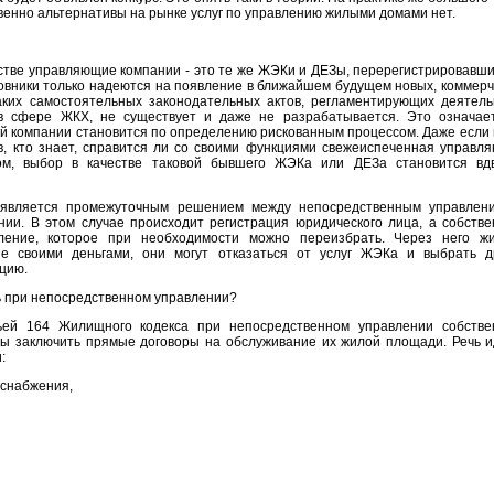
венно альтернативы на рынке услуг по управлению жилыми домами нет.
ве управляющие компании - это те же ЖЭКи и ДЕЗы, перерегистрировавши
овники только надеются на появление в ближайшем будущем новых, коммерч
каких самостоятельных законодательных актов, регламентирующих деятель
 сфере ЖКХ, не существует и даже не разрабатывается. Это означает
 компании становится по определению рискованным процессом. Даже если 
, кто знает, справится ли со своими функциями свежеиспеченная управл
ом, выбор в качестве таковой бывшего ЖЭКа или ДЕЗа становится вд
является промежуточным решением между непосредственным управлен
ии. В этом случае происходит регистрация юридического лица, а собстве
ление, которое при необходимости можно переизбрать. Через него ж
е своими деньгами, они могут отказаться от услуг ЖЭКа и выбрать д
цию.
ь при непосредственном управлении?
ьей 164 Жилищного кодекса при непосредственном управлении собстве
 заключить прямые договоры на обслуживание их жилой площади. Речь и
:
оснабжения,