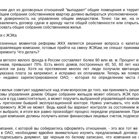
ении дел из договорных отношений "выпадают" общие помещения и террит
бщем собрании собственников квартир должно выбираться уполномоченное 
я доверенность на управление общим имуществом. Точно так же, на о
заключить договор сдачи в аренду части общей собственности или открыть 
ровать общее собрание собственников жилья.
ги с ЖЭКа
езненных моментов реформы ЖКХ является решение вопроса о капита
правляющие компании, готовые прийти на смену ЖЭКам, не спешат принима
премонту. Что делать?
 ветхого жилого фонда в России составляет более 90 млн кв. м. Процент и
нкам, превышает 70%. Есть много домов, построенных 40, 50, 60 лет наз
ился ни разу. Хотя на протяжении многих лет люди получали квитанции
казана плата за капремонт, и исправно их оплачивали. Теперь же появл
- недавно зарегистрированное ОАО, - которая по определению чиста 
 жилья советуют задуматься над этим вопросом до того, как принимать реше
рмы управления домом. Общее собрание жильцов может обязать ЖЭК про
ться в суд самостоятельно, а может поручить выбранной управляющей компан
 претензии бывшей эксплуатационной конторе. Нужно учитывать, что изб
апремонту ЖЭК не может. Ведь какой бы вариант контроля за состоянием ж
 выбрало, в итоге все равно произойдет процесс передачи управления. При
ая компания должны получить копии финансовых лицевых счетов, подписат
пания, с которой вы собираетесь оформлять отношения, - это все тот же
 в ОАО, необходимо вдвойне внимательно изучить предлагаемый договор.
подписывать документ, где черным по белому записано, что компания не 