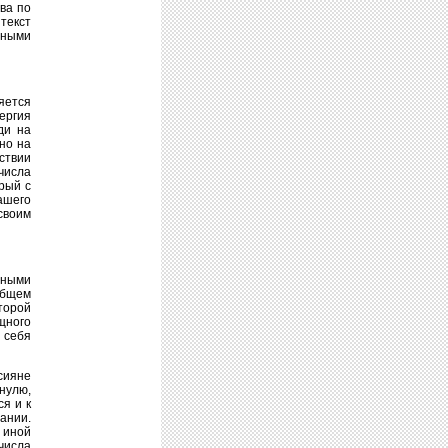
ва по
текст
одными
яется
ергия
ди на
но на
ствии
числа
рый с
ашего
 своим
рными
общем
торой
щного
 себя
сияне
 нулю,
я и к
ании.
 иной
 числа