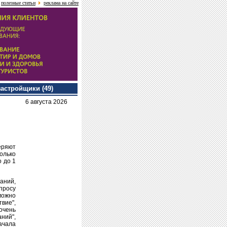
полезные статьи
реклама на сайте
застройщики (49)
6 августа 2026
еряют
олько
о до 1
аний,
просу
можно
вие",
очень
ний",
ачала