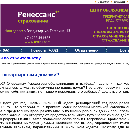
о проекте
контакты
 (66)
Новости (4332)
Объявления
Все 
и по строительству
советы и рекомендации для строительства, ремонта, покупки и продажи недвижимости,
огоквартирными домами?
? Очередным "средством оболванивания и грабежа" населения, как ув
м шансом улучшить обслуживание наших домов? Пусть это прозвучит неск
звития событий зависит от нашего персонального выбора. И сделать его над
 идет уже год - новый Жилищный кодекс, регулирующий ход преобразов
005-го. Это в теории. А на практике более половины москвичей, согласно о
 о предстоящих преобразованиях. А во многих регионах до сих пор невоз
вого" закона. Как утверждают представители Института "Коллективное дейст
я реформы в ЖКХ, такое положение сложилось в Ставрополье. Кроме того, 
сти начинают информационные кампании "по выбору управляющих компа
тальные варианты, перечисленные в Жилищном кодексе. Поэтому для н