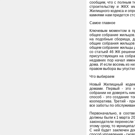
сообщим, что с полным т
строительству и ЖКХ ww
Жилищного кодекса и опро
камнями нам придется ст
Самое главное
Ключевым моментом в пр
общее собрание жильцов.
на подобные сборища, д
общие собрания жильцов 
общем собрании жильцы д
со статьей 46 ЖК решени
присутствующих на собра
недавних пор начал имен
дома. И если восемь из н
правом выбора вы упусти
Что выбираем
Новый Жилищный кодекс
домами. Первый - это н
собрании не доверять ни
способ - это создание т
кооператива. Третий - п
все заботы по обслужива
Первоначально, в соотве
должны были к 1 марта 200
законодатели перенесли "
этому сроку, то муницип
С ней будет заключен до
способ управления - снов