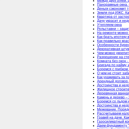
Между двух огней: 
Панорамные окна. 
Деньги сэкономит 
Земля под ИЖС. Ка
Квартира от застро
Дачу украсит и нед
Утепляем окна
Рольставни – защи
На ремонте можно 
Как брать ипотеку 
Как правильно кра
Особенности бурен
Декоративная штук
Чем можно укрепит
Разрешение на стр
Комната без окон -
Бригада по найму, 
Боремся с грибком 
О чем не стоит за
Как ухаживать за п
Арендный договор 
Достоинства и нед
Жилищное строител
Деревянная ванная 
Камень и дерево – 
Боремся со льдом 
Достоинства и нед
Межевание. Поряд
Рассчитываем нало
Гравий на даче. Ка
Газосиликатный ко
Даем фундаменту "