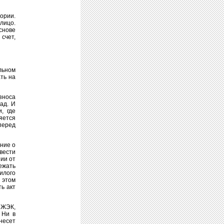
ории.
лицо.
снове
счет,
льном
ть на
зноса
ад. И
, где
яется
перед
ние о
вести
ии от
ежать
илого
 этом
ь акт
 ЖЭК,
 Ни в
несет