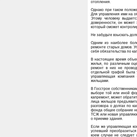
отопления.
Однако при таком полож
Для управления ими на о
Этому человеку выдаетс
доверенности, он может 
который сможет контроли
Не забудьте взыскать дол
Одним из наиболее бол
ремонте старых домов. У
себя обязательства по ка
В настоящее время объем
жилья, по различным оце
ремонт в них не провод
отдельной графой была у
управляющая компания 
жильцами.
В Госстрое собственникам
выборе той или иной фо
капремонт, может обрати
лица жильцов предъявить
разговора о долгах по к
фонда общее собрание ни
ТСЖ или новая управляющ
о приемке здания.
Если же управляющая ком
успевший преобразиться
коем случае не следует 