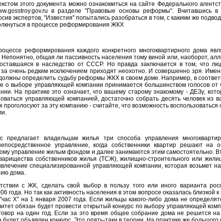
екстом этого документа можно ознакомиться на сайте Федерального агентст
w.gosstroy.gov.ru в разделе "Правовые основы реформы". Вчитавшись в 
сив экспертов, "Известия" попытались разобраться в том, с какими же подв
олкнуться в процессе реформирования ЖКХ
оцессе реформирования каждого конкретного многоквартирного дома явл
 Непонятно, общая ли пассивность населения тому виной или, наоборот, алл
оставшаяся в наследство от СССР. Но правда заключается в том, что лю
за очень редким исключением приходят неохотно. И совершенно зря. Имен
олжны определить судьбу реформы ЖКХ в своем доме. Например, в соответ
е о выборе управляющей компании принимается большинством голосов от 
нии. На практике это означает, что вашему старому знакомому - ДЕЗу, кото
оваться управляющей компанией, достаточно собрать десять человек из в
их проголосуют за эту компанию - считайте, что возможность воспользоваться
ли.
 предлагает владельцам жилья три способа управления многокварти
епосредственное управление, когда собственники квартир решают на 
кому управление жилым фондом и далее занимаются этим самостоятельно. В
оварищества собственников жилья (ТСЖ), жилищно-строительного или жили
ривлечение специализированной управляющей компании, которая возьмет на
нию дома.
тствии с ЖК, сделать свой выбор в пользу того или иного варианта рос
6 года. Но так как активность населения в этом вопросе оказалась близкой к
час Х" на 1 января 2007 года. Если жильцы какого-либо дома не определятс
алитет обязан будет провести открытый конкурс по выбору управляющей комп
говор на один год. Если за это время общее собрание дома не решится на
а будет объявлен конкурс. Это опять-таки в теории. На практике же большого