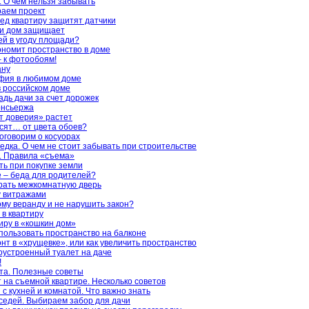
 О чем нельзя забывать
раем проект
ед квартиру защитят датчики
, и дом защищает
й в угоду площади?
ономит пространство в доме
– к фотообоям!
ану
фия в любимом доме
в российском доме
дь дачи за счет дорожек
онсьержа
т доверия» растет
исят… от цвета обоев?
оговорим о косуорах
едка. О чем не стоит забывать при строительстве
. Правила «съема»
ть при покупке земли
е – беда для родителей?
рать межкомнатную дверь
у витражами
ому веранду и не нарушить закон?
в квартиру
ру в «кошкин дом»
пользовать пространство на балконе
нт в «хрущевке», или как увеличить пространство
гоустроенный туалет на даче
!
та. Полезные советы
на съемной квартире. Несколько советов
с кухней и комнатой. Что важно знать
седей. Выбираем забор для дачи