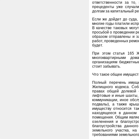
ответственности за то,
прецеденты уже случали
долгам за капитальный ре
Если же дойдет до суда,
многие годы платили испр
В качестве таковых могу
просьбой о проведении р
образом отправлены и з
работ, проведенных ремон
будет.
При этом статья 165 Ж
многоквартирными дом
организациям бюджетные
стоит забывать.
Что такое общее имущест
Полный перечень имуще
Жилищного кодекса. Соб
правах общей долевой 
лифтовые и иные шахты, 
коммуникации, иное обс
подвалы), а также кры
имуществу относится так
находящееся в данном 
помещения. Общим являет
озеленения и благоустр
благоустройства данног
земельного участка, на
требованиями земельного