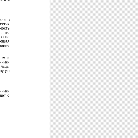
еся в
еских
ность
, что
вы не
яющая
войне
ием и
нники
ильцы
ругую
нники
дет о