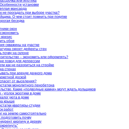
рассрочка или ипотека
Особенности установки
теплая мансарда
к не прогадать при выборе участка?
йщика. О чем стоит помнить при покупке
орогая беседка
тники окон
сэкономить
в кризис
сить обои
ия скважины на участке
атурка скроет дефекты стен
ь почву на склоне
оительство – экономить или оформлять?
 не повод для депрессии
или как не разориться на стройке
на стенах
бывать при аренде дачного дома
аркетной доской
спасет от выселения?
остатки монолитного пенобетона
ьство. Какие «подводные камни» могут ждать дольщиков
- уголок экзотики в доме
залог уюта в доме
на крыше
остатки квартиры-студии
ок работ
г на землю самостоятельно
к подготовить почву
нкурент кирпичу и дереву
окрепнуть"