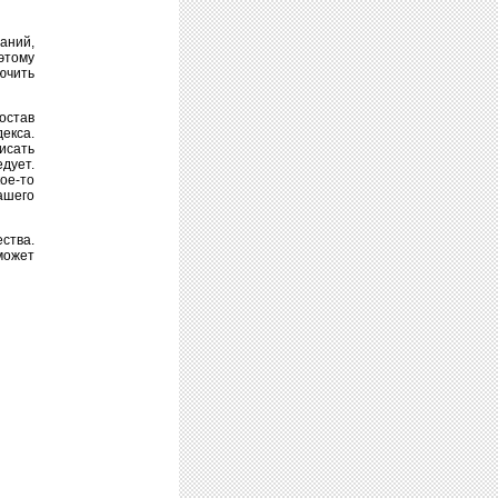
аний,
этому
ючить
остав
екса.
исать
дует.
ое-то
ашего
ства.
может