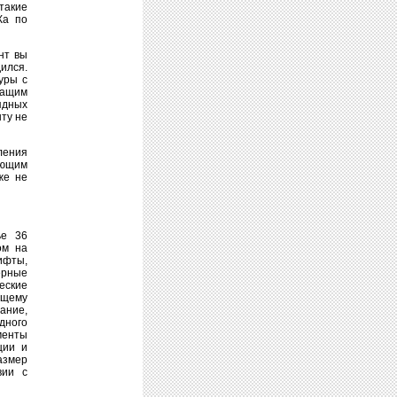
такие
Ка по
нт вы
ился.
уры с
жащим
ядных
ту не
ления
яющим
же не
ье 36
ом на
ифты,
ерные
еские
бщему
ание,
дного
менты
ции и
азмер
вии с