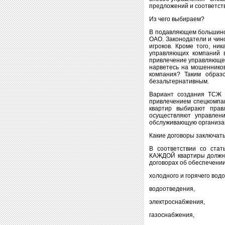
предложений и соответст
Из чего выбираем?
В подавляющем большинст
ОАО. Законодатели и чин
игроков. Кроме того, ни
управляющих компаний в
привлечение управляющей
нарветесь на мошенников
компания? Таким образ
безальтернативным.
Вариант создания ТСЖ 
привлечением спецкомпан
квартир выбирают прав
осуществляют управлени
обслуживающую организа
Какие договоры заключат
В соответствии со стат
КАЖДОЙ квартиры должны
договорах об обеспечении
холодного и горячего вод
водоотведения,
электроснабжения,
газоснабжения,