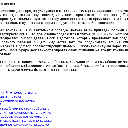
омпанией
 типового договора, регулирующего отношения жильцов и управляющих комп
и все отдается на откуп последних, и они стараются кто во что горазд. По
проводить юридическую экспертизу договоров, которые предлагает вам закл
т несколько пунктов, на которые следует обратить особое внимание.
ей компанией в обязательном порядке должен быть приведен полный с
вартирного дома. Это требование содержится в статье № 162 Жилищного код
 имущество", смотри далее.) Если в договоре, который предлагает вам подп
 полного перечня общего имущества нет, то подписывать его не сле
несения в договор соответствующих данных. В противном случае через как
ить, что в сферу деятельности управляющей компании не входит крыша в
г него.
ен содержать перечень услуг и работ по содержанию и ремонту общего имуще
 собрания собственников жилья (его, а не самой компании!) этот перечень 
ность также должна быть отражена в договоре.
ка. Что полезно знать
ал и ипотека
: экономия возможна
?
ство. О чем не стоит забывать
 или как сэкономить на покупке
о добрым поможет межевание
тных: отказаться можно дважды
зволяет сэкономить на сделке