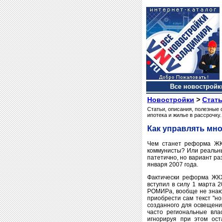
Все новостройки
Новостройки
>
Стать
Статьи, описания, полезные 
ипотека и жилье в рассрочку.
Как управлять мн
Чем станет реформа ЖКХ
коммунисты? Или реальны
патетично, но вариант ра
января 2007 года.
Фактически реформа ЖКХ
вступил в силу 1 марта 2
РОМИРа, вообще не знают
приобрести сам текст "но
созданного для освещени
часто региональные вла
игнорируя при этом ос