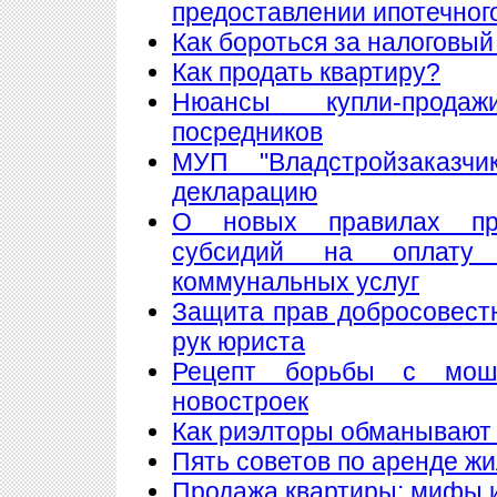
предоставлении ипотечног
Как бороться за налоговый
Как продать квартиру?
Нюансы купли-прода
посредников
МУП "Владстройзаказчи
декларацию
О новых правилах пре
субсидий на оплату
коммунальных услуг
Защита прав добросовест
рук юриста
Рецепт борьбы с мош
новостроек
Как риэлторы обманывают
Пять советов по аренде ж
Продажа квартиры: мифы 