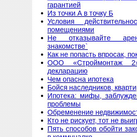
гарантией
Из точки А в точку Б
Условия действитель
помещениями
Не отказывайте аре
знакомстве`
Как не попасть впросак, п
ООО «Строймонтаж 2»
декларацию
Чем опасна ипотека
Бойся наследников, кварти
Ипотека: мифы, заблужд
проблемы
Обременение недвижимос
Кто не рискует, тот не выи
Пять способов обойти зак
в коммуналке