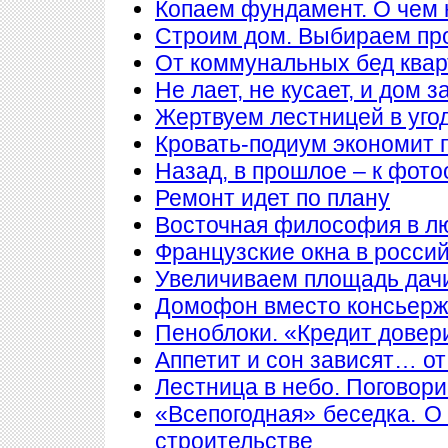
Копаем фундамент. О чем 
Строим дом. Выбираем пр
От коммунальных бед квар
Не лает, не кусает, и дом 
Жертвуем лестницей в уго
Кровать-подиум экономит 
Назад, в прошлое – к фото
Ремонт идет по плану
Восточная философия в л
Французские окна в росси
Увеличиваем площадь дачи
Домофон вместо консьер
Пеноблоки. «Кредит довер
Аппетит и сон зависят… от
Лестница в небо. Поговори
«Всепогодная» беседка. О
строительстве