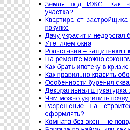
Земля под ИЖС. Как н
участка?
Квартира от застройщика
покупке
Дачу украсит и недорогая 
Утепляем окна
Рольставни – защитники о
На ремонте можно сэконо
Как брать ипотеку в кризис
Как правильно красить обо
Особенности бурения сква
Декоративная штукатурка 
Чем можно укрепить почву
Разрешение на строите
оформлять?
Комната без окон - не пов
Бригада по найму, или как