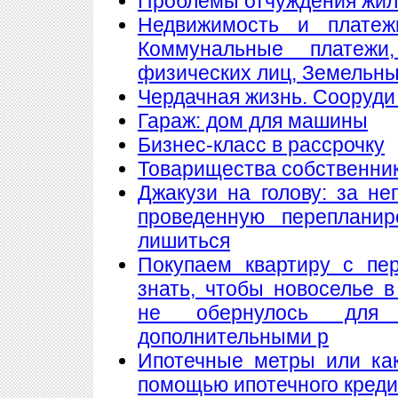
Проблемы отчуждения жи
Недвижимость и платеж
Коммунальные платеж
физических лиц, Земельны
Чердачная жизнь. Сооруди 
Гараж: дом для машины
Бизнес-класс в рассрочку
Товарищества собственнико
Джакузи на голову: за н
проведенную переплани
лишиться
Покупаем квартиру с пе
знать, чтобы новоселье 
не обернулось для
дополнительными р
Ипотечные метры или как
помощью ипотечного кред