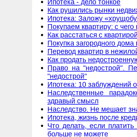
Ипотека - дело тонкое
Как рушились рынки недв
Ипотека: Заложу «хрущобу
Покупаем квартиру: с чего
Как расстаться с квартиро
Покупка загородного дома 
Перевод квартир в нежило
Как продать недостроенну
Право на "недострой". П
"недострой"
Ипотека: 10 заблуждений 
Наследственные парадок
здравый смысл
Наследство. Не мешает знат
Ипотека, жизнь после кред
Что делать, если платить
больше не можете