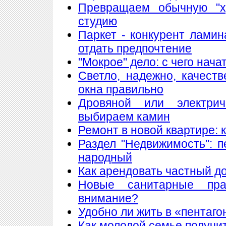
Превращаем обычную "х
студию
Паркет - конкурент лами
отдать предпочтение
"Мокрое" дело: с чего нач
Светло, надежно, качест
окна правильно
Дровяной или электри
выбираем камин
Ремонт в новой квартире:
Раздел "Недвижимость": 
народный
Как арендовать частный д
Новые санитарные пра
внимание?
Удобно ли жить в «пентаго
Как молодой семье получи