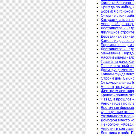
Комната без окон -
Бригада по найму, 
Боремся с грибком 
О чем не стоит за
Как ухаживать за п
Арендный договор 
Достоинства и нед
Жилищное строител
Деревянная ванная 
Камень и дерево – 
Боремся со льдом 
Достоинства и нед
Межевание. Поряд
Рассчитываем нало
Гравий на даче. Ка
Газосиликатный ко
Даем фундаменту "
Копаем фундамент.
Строим дом. Выби
От коммунальных б
Не лает, не кусает
Жертвуем лестнице
Кровать-подиум эк
Назад, в прошлое 
Ремонт идет по пл
Восточная филосо
Французские окна 
Увеличиваем площа
Домофон вместо к
Пеноблоки. «Креди
Аппетит и сон зав
Лестница в небо. П