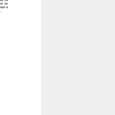
ее не
ован в
.