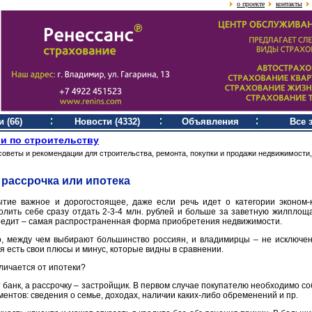
о проекте
контакты
 (66)
Новости (4332)
Объявления
Все 
и по строительству
советы и рекомендации для строительства, ремонта, покупки и продажи недвижимости,
 рассрочка или ипотека
тие важное и дорогостоящее, даже если речь идет о категории эконом-к
волить себе сразу отдать 2-3-4 млн. рублей и больше за заветную жилплоща
кредит – самая распространенная форма приобретения недвижимости.
о, между чем выбирают большинство россиян, и владимирцы – не исключен
я есть свои плюсы и минус, которые видны в сравнении.
тличается от ипотеки?
банк, а рассрочку – застройщик. В первом случае покупателю необходимо со
ентов: сведения о семье, доходах, наличии каких-либо обременений и пр.