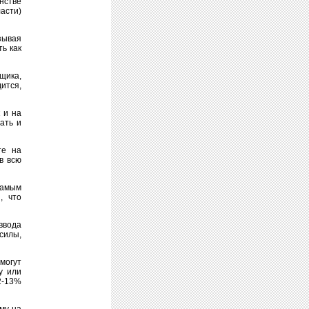
нстве
асти)
зывая
ь как
щика,
ится,
 и на
ать и
те на
в всю
Самым
, что
 ввода
силы,
могут
у или
2-13%
мму на