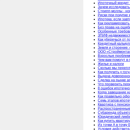
Ипотечный кредит 
Зачем исследовать
Стрипп-моллы - н
Риски при покупке
Ипотека: если завт
Как рекламировать
Без права на ошиб
Особенные требован
ЗПИФ недвижимости
Как уберечься от п
Кредитный калькул
Земля и строение:
ООО «Строймонтаж
Взрослые проблем
Чем вам помогут в 
Жилье и налоги
Сколько мы перепл
Как получить у гос
Выдача довереннос
Сделка на рынке ар
Что проверить пер
8 ошибок ипотечно
Когда завещание н
Как правильно офо
Семь этапов ипоте
Квартира с пенсио
Распространенные
Субаренда объект
Юридический ликбе
Как купить квартир
Из точки А в точку 
Условия действит