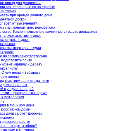
 не повод для депрессии
или как не разориться на стройке
на стенах
бывать при аренде дачного дома
аркетной доской
спасет от выселения?
остатки монолитного пенобетона
ьство. Какие «подводные камни» могут ждать дольщиков
- уголок экзотики в доме
залог уюта в доме
на крыше
остатки квартиры-студии
ок работ
г на землю самостоятельно
к подготовить почву
нкурент кирпичу и дереву
окрепнуть"
 О чем нельзя забывать
раем проект
ед квартиру защитят датчики
, и дом защищает
й в угоду площади?
ономит пространство в доме
– к фотообоям!
ану
фия в любимом доме
в российском доме
дь дачи за счет дорожек
онсьержа
т доверия» растет
исят… от цвета обоев?
оговорим о косуорах