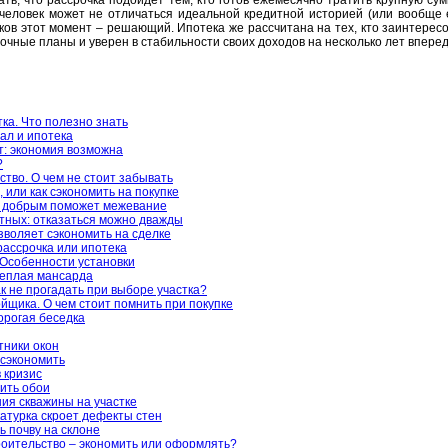
 человек может не отличаться идеальной кредитной историей (или вообще 
нков этот момент – решающий. Ипотека же рассчитана на тех, кто заинтерес
рочные планы и уверен в стабильности своих доходов на несколько лет вперед
ка. Что полезно знать
ал и ипотека
: экономия возможна
?
ство. О чем не стоит забывать
 или как сэкономить на покупке
о добрым поможет межевание
тных: отказаться можно дважды
зволяет сэкономить на сделке
рассрочка или ипотека
Особенности установки
теплая мансарда
к не прогадать при выборе участка?
йщика. О чем стоит помнить при покупке
орогая беседка
тники окон
сэкономить
в кризис
сить обои
ия скважины на участке
атурка скроет дефекты стен
ь почву на склоне
оительство – экономить или оформлять?