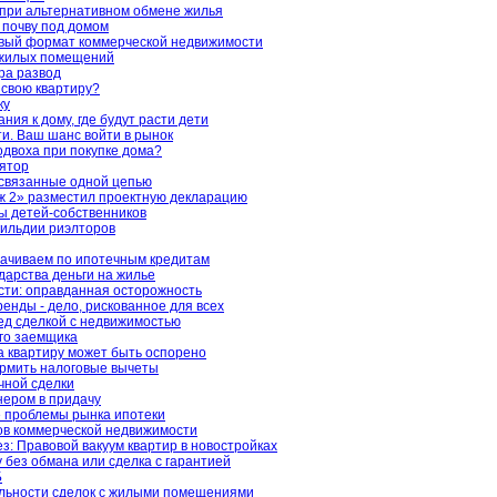
при альтернативном обмене жилья
 почву под домом
овый формат коммерческой недвижимости
 жилых помещений
ра развод
 свою квартиру?
ку
ия к дому, где будут расти дети
. Ваш шанс войти в рынок
одвоха при покупке дома?
ятор
 связанные одной цепью
 2» разместил проектную декларацию
ы детей-собственников
гильдии риэлторов
ачиваем по ипотечным кредитам
ударства деньги на жилье
ти: оправданная осторожность
енды - дело, рискованное для всех
ед сделкой с недвижимостью
го заемщика
а квартиру может быть оспорено
рмить налоговые вычеты
чной сделки
нером в придачу
 проблемы рынка ипотеки
ов коммерческой недвижимости
з: Правовой вакуум квартир в новостройках
у без обмана или сделка с гарантией
Б
ельности сделок с жилыми помещениями