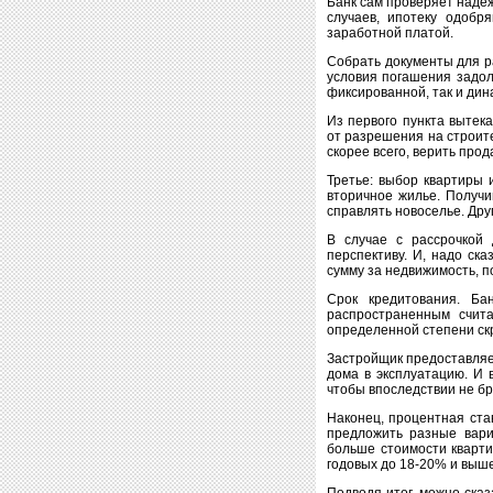
Банк сам проверяет надеж
случаев, ипотеку одобр
заработной платой.
Собрать документы для р
условия погашения задол
фиксированной, так и дин
Из первого пункта вытек
от разрешения на строит
скорее всего, верить прод
Третье: выбор квартиры 
вторичное жилье. Получи
справлять новоселье. Друг
В случае с рассрочкой
перспективу. И, надо ск
сумму за недвижимость, п
Срок кредитования. Б
распространенным счита
определенной степени ск
Застройщик предоставляет
дома в эксплуатацию. И 
чтобы впоследствии не бр
Наконец, процентная ста
предложить разные вари
больше стоимости кварти
годовых до 18-20% и выше
Подводя итог, можно сказ