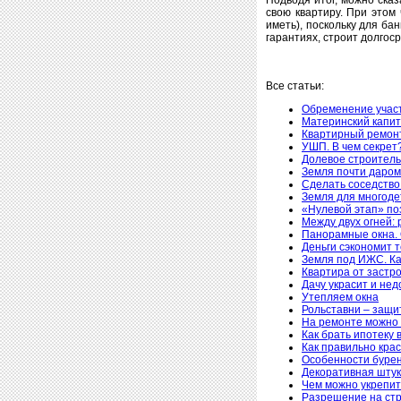
свою квартиру. При этом
иметь), поскольку для ба
гарантиях, строит долгос
Все статьи:
Обременение участ
Материнский капит
Квартирный ремонт
УШП. В чем секрет
Долевое строитель
Земля почти даром,
Сделать соседств
Земля для многоде
«Нулевой этап» по
Между двух огней: 
Панорамные окна. 
Деньги сэкономит 
Земля под ИЖС. Ка
Квартира от застро
Дачу украсит и нед
Утепляем окна
Рольставни – защи
На ремонте можно 
Как брать ипотеку 
Как правильно кра
Особенности бурен
Декоративная штук
Чем можно укрепит
Разрешение на стр