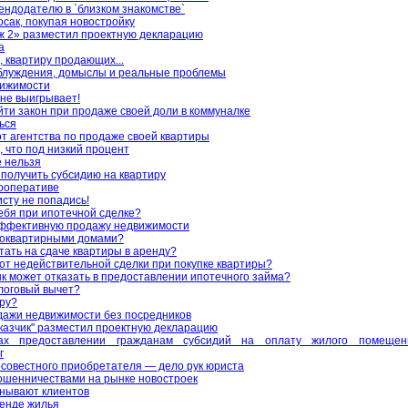
ендодателю в `близком знакомстве`
осак, покупая новостройку
 2» разместил проектную декларацию
а
, квартиру продающих...
блуждения, домыслы и реальные проблемы
ижимости
т не выигрывает!
йти закон при продаже своей доли в коммуналке
ься
т агентства по продаже своей квартиры
, что под низкий процент
е нельзя
 получить субсидию на квартиру
кооперативе
сту не попадись!
себя при ипотечной сделке?
эффективную продажу недвижимости
гоквартирными домами?
тать на сдаче квартиры в аренду?
 от недействительной сделки при покупке квартиры?
нк может отказать в предоставлении ипотечного займа?
алоговый вычет?
иру?
дажи недвижимости без посредников
азчик" разместил проектную декларацию
ах предоставлении гражданам субсидий на оплату жилого помеще
г
совестного приобретателя — дело рук юриста
ошенничествами на рынке новостроек
анывают клиентов
ренде жилья