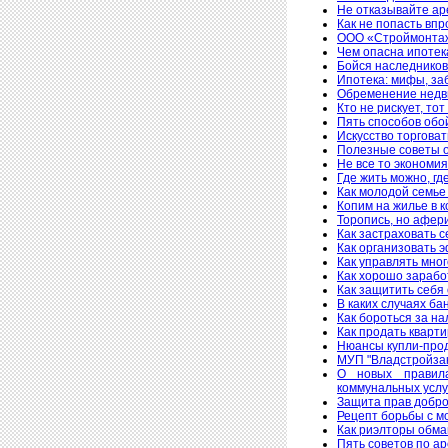
Не отказывайте ар
Как не попасть впр
ООО «Строймонтаж
Чем опасна ипотек
Бойся наследников
Ипотека: мифы, за
Обременение недв
Кто не рискует, то
Пять способов обо
Искусство торговат
Полезные советы о
Не все то экономия
Где жить можно, гд
Как молодой семье
Копим на жилье в 
Торопись, но афери
Как застраховать 
Как организовать 
Как управлять мно
Как хорошо зарабо
Как защитить себя
В каких случаях ба
Как бороться за н
Как продать кварт
Нюансы купли-про
МУП "Владстройзак
О новых правил
коммунальных услу
Защита прав добро
Рецепт борьбы с м
Как риэлторы обм
Пять советов по а