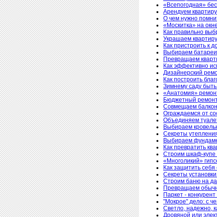
«Всепогодная» бес
Арендуем квартиру
О чем нужно помни
«Москитка» на окн
Как правильно выб
Украшаем квартир
Как пристроить к д
Выбираем батареи 
Превращаем кварти
Как эффективно ис
Дизайнерский ремо
Как построить бла
Зимнему саду быть
«Анатомия» ремон
Бюджетный ремонт 
Совмещаем балкон 
Ограждаемся от со
Объединяем туалет
Выбираем кровельн
Секреты утеплени
Выбираем фундаме
Как превратить ква
Строим шкаф-купе 
«Многоликий» гипс
Как защитить себя
Секреты установки
Строим баню на да
Превращаем обычну
Паркет - конкурен
"Мокрое" дело: с ч
Светло, надежно, 
Дровяной или элек