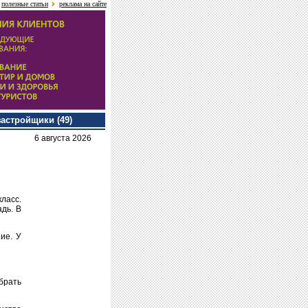
полезные статьи
реклама на сайте
застройщики (49)
6 августа 2026
ласс.
дь. В
ие. У
брать