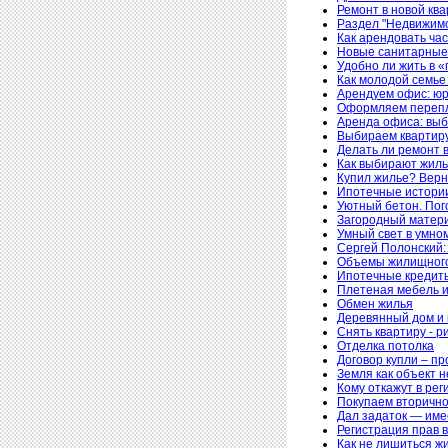
Ремонт в новой кв
Раздел "Недвижимо
Как арендовать ча
Новые санитарные 
Удобно ли жить в 
Как молодой семье
Арендуем офис: юр
Оформляем перепл
Аренда офиса: вы
Выбираем квартиру
Делать ли ремонт 
Как выбирают жил
Купил жилье? Верн
Ипотечные истории
Уютный бетон. Пог
Загородный матер
Умный свет в умно
Сергей Полонский:
Объемы жилищного 
Ипотечные кредиты
Плетеная мебель и
Обмен жилья
Деревянный дом и 
Снять квартиру - р
Отделка потолка
Договор купли – пр
Земля как объект 
Кому откажут в ре
Покупаем вторично
Дал задаток — име
Регистрация прав в
Как не лишиться 