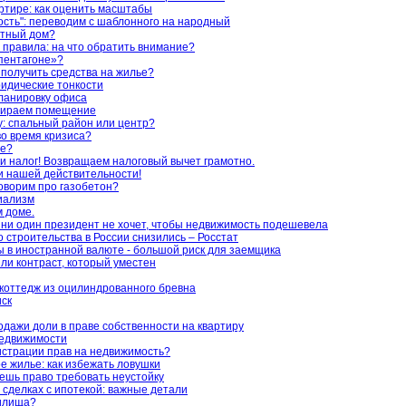
артире: как оценить масштабы
сть": переводим с шаблонного на народный
стный дом?
правила: на что обратить внимание?
«пентагоне»?
 получить средства на жилье?
идические тонкости
анировку офиса
бираем помещение
: спальный район или центр?
во время кризиса?
ье?
и налог! Возвращаем налоговый вычет грамотно.
 нашей действительности!
оворим про газобетон?
иализм
м доме.
 ни один президент не хочет, чтобы недвижимость подешевела
строительства в России снизились – Росстат
 в иностранной валюте - большой риск для заемщика
ли контраст, который уместен
коттедж из оцилиндрованного бревна
иск
одажи доли в праве собственности на квартиру
недвижимости
гистрации прав на недвижимость?
е жилье: как избежать ловушки
ешь право требовать неустойку
 сделках с ипотекой: важные детали
жилища?