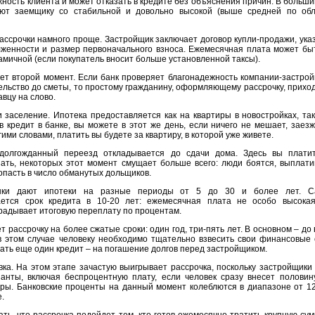
ность клиента и может отказать в кредите без объяснения причин. В больши
яют заемщику со стабильной и довольно высокой (выше средней по обл
ассрочки намного проще. Застройщик заключает договор купли-продажи, ука
женности и размер первоначального взноса. Ежемесячная плата может быт
амичной (если покупатель вносит больше установленной таксы).
ает второй момент. Если банк проверяет благонадежность компании-застрой
ельство до сметы, то простому гражданину, оформляющему рассрочку, приход
авцу на слово.
и заселение. Ипотека предоставляется как на квартиры в новостройках, так
в кредит в банке, вы можете в этот же день, если ничего не мешает, заезж
ими словами, платить вы будете за квартиру, в которой уже живете.
 долгожданный переезд откладывается до сдачи дома. Здесь вы плати
азать, некоторых этот момент смущает больше всего: люди боятся, выплати
опасть в число обманутых дольщиков.
анки дают ипотеки на разные периоды от 5 до 30 и более лет. 
ется срок кредита в 10-20 лет: ежемесячная плата не особо высокая
радывает итоговую переплату по процентам.
 рассрочку на более сжатые сроки: один год, три-пять лет. В основном – до
в этом случае человеку необходимо тщательно взвесить свои финансовые 
ать еще один кредит – на погашение долгов перед застройщиком.
вка. На этом этапе зачастую выигрывает рассрочка, поскольку застройщики 
анты, включая беспроцентную плату, если человек сразу внесет половин
ры. Банковские проценты на данный момент колеблются в диапазоне от 1
.
ать, что рассрочка подойдет тем, кто готов ежемесячно тратить крупную су