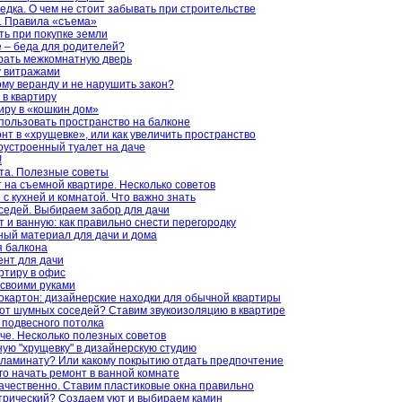
едка. О чем не стоит забывать при строительстве
. Правила «съема»
ть при покупке земли
е – беда для родителей?
рать межкомнатную дверь
у витражами
ому веранду и не нарушить закон?
в квартиру
ру в «кошкин дом»
пользовать пространство на балконе
нт в «хрущевке», или как увеличить пространство
гоустроенный туалет на даче
!
та. Полезные советы
на съемной квартире. Несколько советов
с кухней и комнатой. Что важно знать
седей. Выбираем забор для дачи
 и ванную: как правильно снести перегородку
ый материал для дачи и дома
я балкона
нт для дачи
ртиру в офис
своими руками
окартон: дизайнерские находки для обычной квартиры
 от шумных соседей? Ставим звукоизоляцию в квартире
 подвесного потолка
че. Несколько полезных советов
ю "хрущевку" в дизайнерскую студию
т ламинату? Или какому покрытию отдать предпочтение
его начать ремонт в ванной комнате
качественно. Ставим пластиковые окна правильно
трический? Создаем уют и выбираем камин