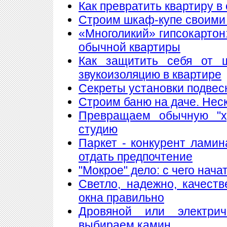
Как превратить квартиру в
Строим шкаф-купе своими
«Многоликий» гипсокартон
обычной квартиры
Как защитить себя от 
звукоизоляцию в квартире
Секреты установки подвес
Строим баню на даче. Нес
Превращаем обычную "х
студию
Паркет - конкурент лами
отдать предпочтение
"Мокрое" дело: с чего нач
Светло, надежно, качест
окна правильно
Дровяной или электри
выбираем камин