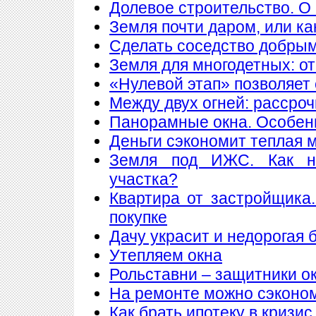
Долевое строительство. О 
Земля почти даром, или ка
Сделать соседство добры
Земля для многодетных: о
«Нулевой этап» позволяет 
Между двух огней: рассроч
Панорамные окна. Особен
Деньги сэкономит теплая 
Земля под ИЖС. Как н
участка?
Квартира от застройщика
покупке
Дачу украсит и недорогая 
Утепляем окна
Рольставни – защитники о
На ремонте можно сэконо
Как брать ипотеку в кризис