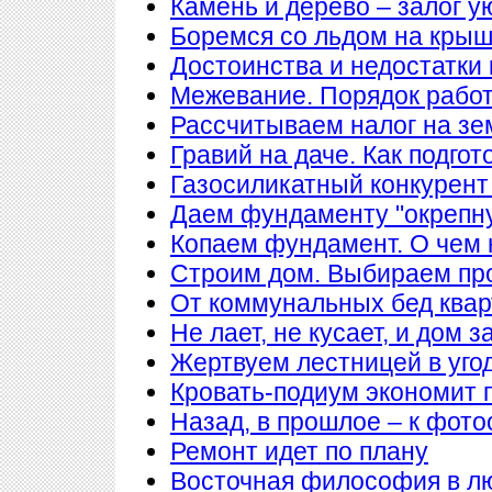
Камень и дерево – залог у
Боремся со льдом на кры
Достоинства и недостатки
Межевание. Порядок рабо
Рассчитываем налог на з
Гравий на даче. Как подгот
Газосиликатный конкурент
Даем фундаменту "окрепн
Копаем фундамент. О чем 
Строим дом. Выбираем пр
От коммунальных бед квар
Не лает, не кусает, и дом 
Жертвуем лестницей в уго
Кровать-подиум экономит 
Назад, в прошлое – к фото
Ремонт идет по плану
Восточная философия в л