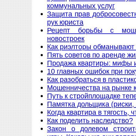
коммунальных услуг
Защита прав добросовест
рук юриста
Рецепт борьбы с мош
новостроек
Как риэлторы обманывают
Пять советов по аренде ж
Продажа квартиры: мифы 
10 главных ошибок при по
Как разобраться в пластик
Мошенничества на рынке к
Путь к стройплощадке теп
Памятка дольщика (риски, 
Когда квартира в тягость, 
Как поделить наследство?
Закон о долевом строит