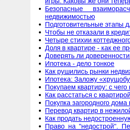
игры. Каковы же они тепер
Безопасные взаимора
недвижимостью
Подготовительные этапы д
Чтобы не отказали в креди
Четыре стихии коттеджног
Доля в квартире - как ее п
Доверять ли доверенности
Ипотека - дело тонкое
Как рушились рынки недв
Ипотека: Заложу «хрущобу
Покупаем квартиру: с чего
Как расстаться с квартиро
Покупка загородного дома 
Перевод квартир в нежило
Как продать недостроенну
Право на "недострой". П