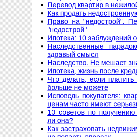
Перевод квартир в нежило
Как продать недостроенну
Право на "недострой". П
"недострой"
Ипотека: 10 заблуждений 
Наследственные парадок
здравый смысл
Наследство. Не мешает знат
Ипотека, жизнь после кред
Что делать, если платить
больше не можете
Исповедь покупателя: кв
ценам часто имеют серье
10 советов по получению
ли она?
Как застраховать недвижи
не попасть впросак