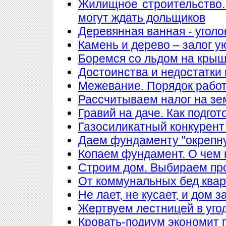
Жилищное строительство.
могут ждать дольщиков
Деревянная ванная - уголо
Камень и дерево – залог у
Боремся со льдом на кры
Достоинства и недостатки
Межевание. Порядок рабо
Рассчитываем налог на з
Гравий на даче. Как подгот
Газосиликатный конкурент
Даем фундаменту "окрепн
Копаем фундамент. О чем 
Строим дом. Выбираем пр
От коммунальных бед квар
Не лает, не кусает, и дом 
Жертвуем лестницей в уго
Кровать-подиум экономит 