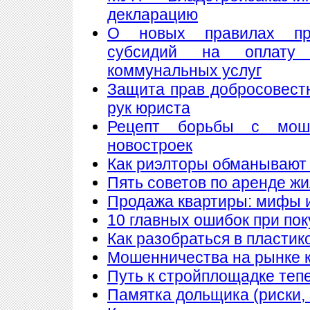
декларацию
О новых правилах пре
субсидий на оплату
коммунальных услуг
Защита прав добросовест
рук юриста
Рецепт борьбы с мош
новостроек
Как риэлторы обманывают
Пять советов по аренде ж
Продажа квартиры: мифы 
10 главных ошибок при по
Как разобраться в пластик
Мошенничества на рынке к
Путь к стройплощадке теп
Памятка дольщика (риски, 