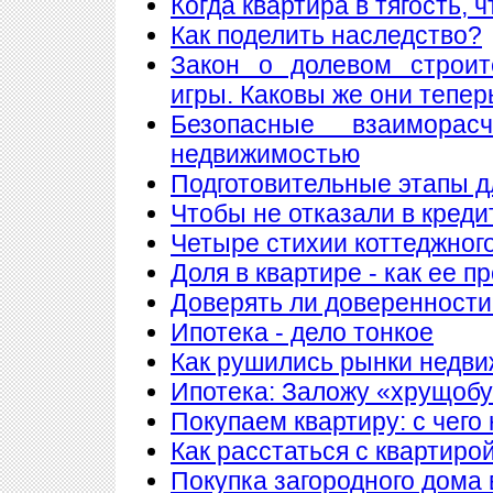
Когда квартира в тягость, 
Как поделить наследство?
Закон о долевом строит
игры. Каковы же они тепер
Безопасные взаимора
недвижимостью
Подготовительные этапы д
Чтобы не отказали в креди
Четыре стихии коттеджног
Доля в квартире - как ее п
Доверять ли доверенности
Ипотека - дело тонкое
Как рушились рынки недв
Ипотека: Заложу «хрущобу
Покупаем квартиру: с чего
Как расстаться с квартиро
Покупка загородного дома 