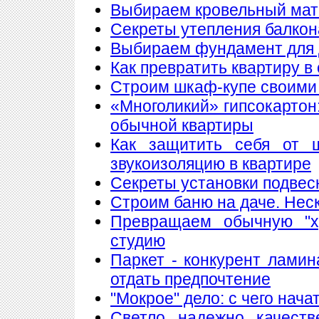
Выбираем кровельный мате
Секреты утепления балкон
Выбираем фундамент для 
Как превратить квартиру в
Строим шкаф-купе своими
«Многоликий» гипсокартон
обычной квартиры
Как защитить себя от 
звукоизоляцию в квартире
Секреты установки подвес
Строим баню на даче. Нес
Превращаем обычную "х
студию
Паркет - конкурент лами
отдать предпочтение
"Мокрое" дело: с чего нач
Светло, надежно, качест