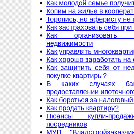
Как молодой семье получи
Копим на жилье в коопера
Торопись, но аферисту не 
Как застраховать себя при
Как организовать 
недвижимости
Как управлять многоквар
Как хорошо заработать на 
Как защитить себя от не
покупке квартиры?
В каких случаях ба
предоставлении ипотечног
Как бороться за налоговый
Как продать квартиру?
Нюансы купли-прода
посредников
МУП "Владстройзаказчи