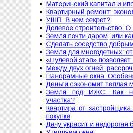
Материнский капитал и ип
Квартирный ремонт: экон
УШП. В чем секрет?
Долевое строительство. О 
Земля почти даром, или ка
Сделать соседство добры
Земля для многодетных: о
«Нулевой этап» позволяет 
Между двух огней: рассроч
Панорамные окна. Особен
Деньги сэкономит теплая 
Земля под ИЖС. Как н
участка?
Квартира от застройщика
покупке
Дачу украсит и недорогая 
Утепляем окна