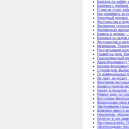
Бригада по найму, 
Боремся с грибком 
О чем не стоит за
Как ухаживать за п
Арендный договор 
Достоинства и нед
Жилищное строител
Деревянная ванная 
Камень и дерево – 
Боремся со льдом 
Достоинства и нед
Межевание. Поряд
Рассчитываем нало
Гравий на даче. Ка
Газосиликатный ко
Даем фундаменту "
Копаем фундамент.
Строим дом. Выби
От коммунальных б
Не лает, не кусает
Жертвуем лестнице
Кровать-подиум эк
Назад, в прошлое 
Ремонт идет по пл
Восточная филосо
Французские окна 
Увеличиваем площа
Домофон вместо к
Пеноблоки. «Креди
Аппетит и сон зав
Лестница в небо. П
«Всепогодная» бес