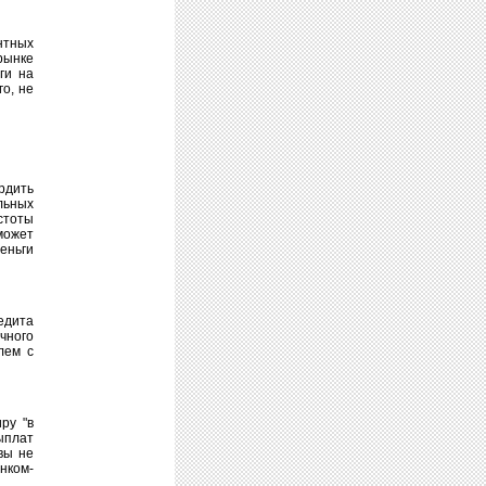
нтных
рынке
ги на
о, не
рдить
льных
стоты
может
еньги
едита
чного
лем с
ру "в
ыплат
вы не
нком-