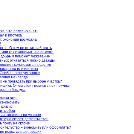
ка. Что полезно знать
ал и ипотека
: экономия возможна
?
ство. О чем не стоит забывать
 или как сэкономить на покупке
о добрым поможет межевание
тных: отказаться можно дважды
зволяет сэкономить на сделке
рассрочка или ипотека
Особенности установки
теплая мансарда
к не прогадать при выборе участка?
йщика. О чем стоит помнить при покупке
орогая беседка
тники окон
сэкономить
в кризис
сить обои
ия скважины на участке
атурка скроет дефекты стен
ь почву на склоне
оительство – экономить или оформлять?
 не повод для депрессии