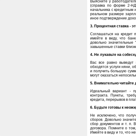
Выясните у работодателя
(справка по форме 2-НД
начальника с кредитным 
реальном размере зарпла
иное подтверждение дохо
3. Процентная ставка - эт
Соглашаться на кредит п
имейте в виду, что бан
довольно значительные 
завышенные ставки близк
4. Не лукавьте на собесе
Вас все равно выведут 
обходятся услуги няни, о
и получить большую сумм
могут оказаться непосил
5. Внимательно читайте 
Идеальный вариант - пр
контракта. Пункты, тре
кредита, перерывов в плат
6. Будьте готовы к неож
Не исключено, что полу
сборов. Довольно значит
сбор документов и т. п.
договора. Помните о том
Имейте в виду и то, что 