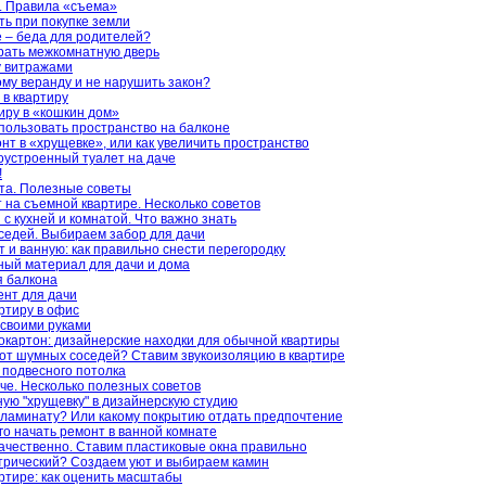
. Правила «съема»
ть при покупке земли
е – беда для родителей?
рать межкомнатную дверь
у витражами
ому веранду и не нарушить закон?
в квартиру
ру в «кошкин дом»
пользовать пространство на балконе
нт в «хрущевке», или как увеличить пространство
гоустроенный туалет на даче
!
та. Полезные советы
на съемной квартире. Несколько советов
с кухней и комнатой. Что важно знать
седей. Выбираем забор для дачи
 и ванную: как правильно снести перегородку
ый материал для дачи и дома
я балкона
нт для дачи
ртиру в офис
своими руками
окартон: дизайнерские находки для обычной квартиры
 от шумных соседей? Ставим звукоизоляцию в квартире
 подвесного потолка
че. Несколько полезных советов
ю "хрущевку" в дизайнерскую студию
т ламинату? Или какому покрытию отдать предпочтение
его начать ремонт в ванной комнате
качественно. Ставим пластиковые окна правильно
трический? Создаем уют и выбираем камин
артире: как оценить масштабы