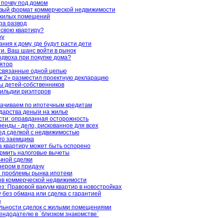
 почву под домом
овый формат коммерческой недвижимости
 жилых помещений
ра развод
 свою квартиру?
ку
ия к дому, где будут расти дети
. Ваш шанс войти в рынок
одвоха при покупке дома?
ятор
 связанные одной цепью
 2» разместил проектную декларацию
ы детей-собственников
гильдии риэлторов
ачиваем по ипотечным кредитам
ударства деньги на жилье
ти: оправданная осторожность
енды - дело, рискованное для всех
ед сделкой с недвижимостью
го заемщика
а квартиру может быть оспорено
рмить налоговые вычеты
чной сделки
нером в придачу
 проблемы рынка ипотеки
ов коммерческой недвижимости
з: Правовой вакуум квартир в новостройках
у без обмана или сделка с гарантией
Б
ельности сделок с жилыми помещениями
ендодателю в `близком знакомстве`