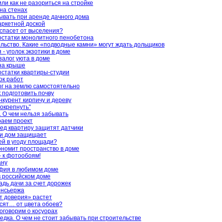
или как не разориться на стройке
на стенах
бывать при аренде дачного дома
аркетной доской
спасет от выселения?
остатки монолитного пенобетона
ьство. Какие «подводные камни» могут ждать дольщиков
- уголок экзотики в доме
залог уюта в доме
на крыше
остатки квартиры-студии
ок работ
г на землю самостоятельно
к подготовить почву
нкурент кирпичу и дереву
окрепнуть"
 О чем нельзя забывать
раем проект
ед квартиру защитят датчики
, и дом защищает
й в угоду площади?
ономит пространство в доме
– к фотообоям!
ану
фия в любимом доме
в российском доме
дь дачи за счет дорожек
онсьержа
т доверия» растет
исят… от цвета обоев?
оговорим о косуорах
едка. О чем не стоит забывать при строительстве