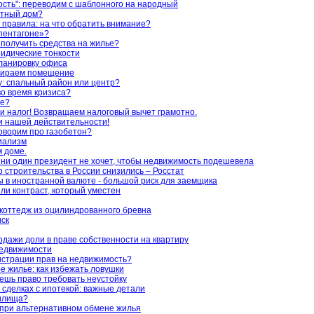
сть": переводим с шаблонного на народный
стный дом?
правила: на что обратить внимание?
«пентагоне»?
 получить средства на жилье?
идические тонкости
анировку офиса
бираем помещение
: спальный район или центр?
во время кризиса?
ье?
и налог! Возвращаем налоговый вычет грамотно.
 нашей действительности!
оворим про газобетон?
иализм
м доме.
 ни один президент не хочет, чтобы недвижимость подешевела
строительства в России снизились – Росстат
 в иностранной валюте - большой риск для заемщика
ли контраст, который уместен
коттедж из оцилиндрованного бревна
иск
одажи доли в праве собственности на квартиру
недвижимости
гистрации прав на недвижимость?
е жилье: как избежать ловушки
ешь право требовать неустойку
 сделках с ипотекой: важные детали
жилища?
при альтернативном обмене жилья