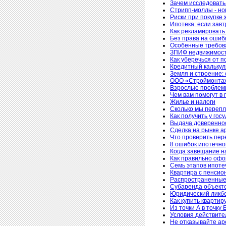
Зачем исследовать
Стрипп-моллы - н
Риски при покупке
Ипотека: если завт
Как рекламировать
Без права на ошиб
Особенные требован
ЗПИФ недвижимости
Как уберечься от п
Кредитный калькул
Земля и строение:
ООО «Строймонтаж
Взрослые проблем
Чем вам помогут в 
Жилье и налоги
Сколько мы перепл
Как получить у гос
Выдача довереннос
Сделка на рынке ар
Что проверить пер
8 ошибок ипотечно
Когда завещание н
Как правильно офо
Семь этапов ипоте
Квартира с пенсио
Распространенные
Субаренда объект
Юридический ликбе
Как купить квартир
Из точки А в точку 
Условия действит
Не отказывайте ар