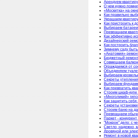
Арендуем квартиру
О чем нужно помни
«Москитка» на окн
Как правильно выб
Украшаем квартир
Как пристроить к д
Выбираем батареи 
Превращаем кварти
Как эффективно ис
Дизайнерский ремо
Как построить бла
Зимнему саду быть
«Анатомия» ремон
Бюджетный ремонт 
Совмещаем балкон 
Ограждаемся от со
Объединяем туалет
Выбираем кровельн
Секреты утеплени
Выбираем фундаме
Как превратить ква
Строим шкаф-купе 
«Многоликий» гипс
Как защитить себя
Секреты установки
Строим баню на да
Превращаем обычну
Паркет - конкурен
"Мокрое" дело: с ч
Светло, надежно, 
Дровяной или элек
Ремонт в новой кв