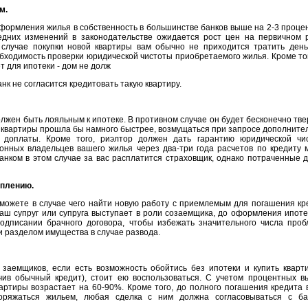
м.
 оформления жилья в собственность в большинстве банков выше на 2-3 проце
ледних изменений в законодательстве ожидается рост цен на первичном 
 случае покупки новой квартиры вам обычно не приходится тратить день
обходимость проверки юридической чистоты приобретаемого жилья. Кроме тог
т для ипотеки - дом не долж
анк не согласится кредитовать такую квартиру.
лжен быть лояльным к ипотеке. В противном случае он будет бесконечно тве
жа квартиры прошла бы намного быстрее, возмущаться при запросе дополните
 доплаты. Кроме того, риэлтор должен дать гарантию юридической чи
онных владельцев вашего жилья через два-три года расчетов по кредиту 
банком в этом случае за вас расплатится страховщик, однако потраченные д
уплению.
сможете в случае чего найти новую работу с приемлемым для погашения кр
ваш супруг или супруга выступает в роли созаемщика, до оформления ипоте
одписании брачного договора, чтобы избежать значительного числа проб
 разделом имущества в случае развода.
аемщиков, если есть возможность обойтись без ипотеки и купить кварти
чив обычный кредит), стоит ею воспользоваться. С учетом процентных в
вартиры возрастает на 60-90%. Кроме того, до полного погашения кредита 
оряжаться жильем, любая сделка с ним должна согласовываться с ба