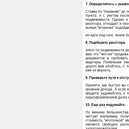
7. Определитесь с рынко
Ставка по "первичке" до
пункта. А с учетом пос
недвижимости. Однако в
риэлтора, отпадает и не
всякая "вторичка" подойде
ен идти под снос, иначе б
8. Подберите риэлтора.
Агент по недвижимости до
вам, что "чистая" прода
документов и требовать
квартиры. Появление зак
дорого вам обойтись. С 
уже не вернуть.
9. Проверьте пути к отст
Оцените, как быстро вы 
уровнем дохода. А если 
кредита задумайтесь о п
переоформлением долга и
10. Еще раз подумайте.
По мнению большинства з
чистую" (например, полу
стоимость "ипотечной" к
сможете свободно расп
залогодержателем.