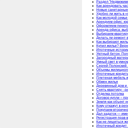
Раздел "Недвижимо
Как арендовать ча
Новые санитарные 
Удобно ли жить в 
Как молодой семье
Арендуем офис: юр
Оформляем перепл
Аренда офиса: вы
Выбираем квартиру
Делать ли ремонт 
Как выбирают жил
Купил жилье? Верн
Ипотечные истории
Уютный бетон. Пог
Загородный матер
Умный свет в умно
Сергей Полонский:
Объемы жилищного 
Ипотечные кредиты
Плетеная мебель и
Обмен жилья
Деревянный дом и 
Снять квартиру - р
Отделка потолка
Договор купли – пр
Земля как объект 
Кому откажут в ре
Покупаем вторично
Дал задаток — име
Регистрация прав в
Как не лишиться 
Ипотечный кредит 