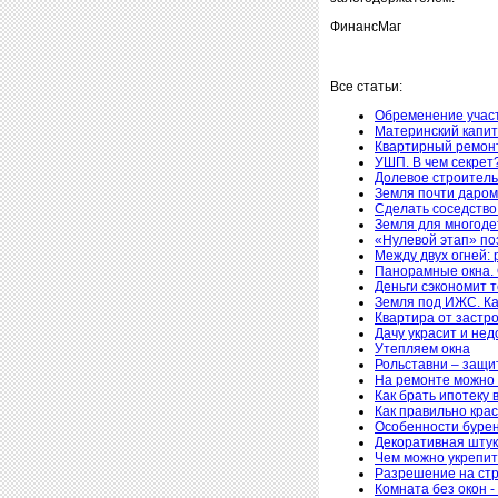
ФинансМаг
Все статьи:
Обременение участ
Материнский капит
Квартирный ремонт
УШП. В чем секрет
Долевое строитель
Земля почти даром,
Сделать соседств
Земля для многоде
«Нулевой этап» по
Между двух огней: 
Панорамные окна. 
Деньги сэкономит 
Земля под ИЖС. Ка
Квартира от застро
Дачу украсит и нед
Утепляем окна
Рольставни – защи
На ремонте можно 
Как брать ипотеку 
Как правильно кра
Особенности бурен
Декоративная штук
Чем можно укрепит
Разрешение на стр
Комната без окон -