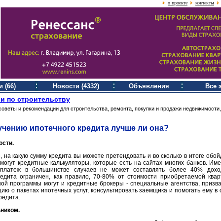
о проекте
контакты
 (66)
Новости (4332)
Объявления
Все 
и по строительству
советы и рекомендации для строительства, ремонта, покупки и продажи недвижимости,
учению ипотечного кредита лучше ли она?
ости.
 на какую сумму кредита вы можете претендовать и во сколько в итоге обой
омогут кредитные калькуляторы, которые есть на сайтах многих банков. Име
 платеж в большинстве случаев не может составлять более 40% дохо
едита ограничен, как правило, 70-80% от стоимости приобретаемой квар
ой программы могут и кредитные брокеры - специальные агентства, призв
ию о пакетах ипотечных услуг, консультировать заемщика и помогать ему в 
редита.
ьником.