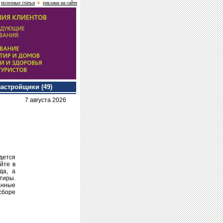
полезные статьи
реклама на сайте
застройщики (49)
7 августа 2026
дется
йте в
да, а
тиры.
анные
сборе