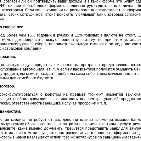
, согласен ли он подтвердить ваши доходы и в какой форме это будет сд
ФЛ, письмо в свободной форме с подписью руководителя или личная б
инспектором). Если ваша компания не расположена предоставлять информа
ты своих сотрудников, стоит поискать "лояльный" банк, который согласит
да.
о еще не все.
од более чем 15% годовых в рублях и 12% годовых в валюте не стоит. О
к может декларировать низкую процентную ставку, но при этом устанавл
"компенсирующие" сборы, например ежегодную комиссию за ведение счет
ой страховой компании.
довании.
на чистую воду - кредитные инспекторы прекрасно представляют, во ск
бслуживание автомобиля и т. п. А если у вас все-таки получится обмануть ба
у кредита, вы можете создать проблемы сами себе: ежемесячные выплаты 
ьными для семейного бюджета.
договор.
оконсультироваться с юристом на предмет "тонких" моментов заключа
бующие особого внимания, - возможность пересмотра условий предостав
ежах, ответственность заемщика в случае просрочки и т. п.
иданностям.
чение кредита потребует от вас дополнительных вложений помимо банко
ельную сумму обычно составляют затраты на поиски квартиры - услуги риэл
 Выясните, какие именно документы требуется представить банку для заклю
, что их список может существенно расшириться в процессе оформления сд
некоторые банки навязывают услуги "своих" нотариусов по завышенным ставкам