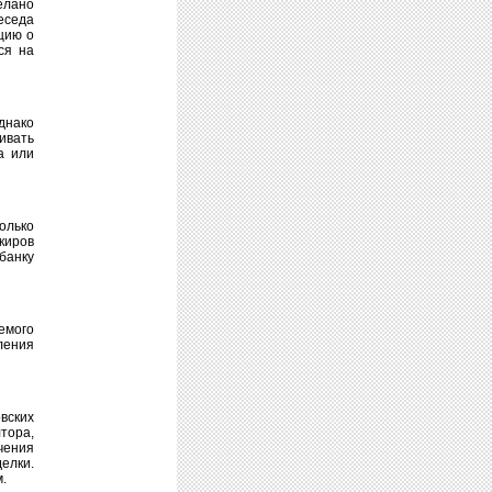
елано
еседа
цию о
ся на
днако
ивать
а или
олько
нкиров
банку
емого
ления
вских
тора,
чения
елки.
.