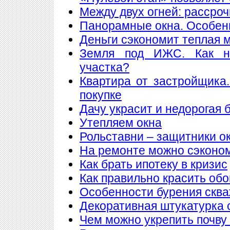
Между двух огней: рассроч
Панорамные окна. Особен
Деньги сэкономит теплая 
Земля под ИЖС. Как н
участка?
Квартира от застройщика
покупке
Дачу украсит и недорогая 
Утепляем окна
Рольставни – защитники о
На ремонте можно сэконо
Как брать ипотеку в кризис
Как правильно красить обо
Особенности бурения сква
Декоративная штукатурка 
Чем можно укрепить почву