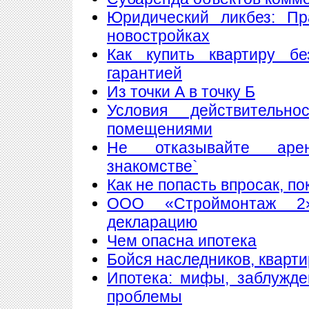
Юридический ликбез: Пр
новостройках
Как купить квартиру б
гарантией
Из точки А в точку Б
Условия действитель
помещениями
Не отказывайте аре
знакомстве`
Как не попасть впросак, п
ООО «Строймонтаж 2»
декларацию
Чем опасна ипотека
Бойся наследников, кварти
Ипотека: мифы, заблужд
проблемы