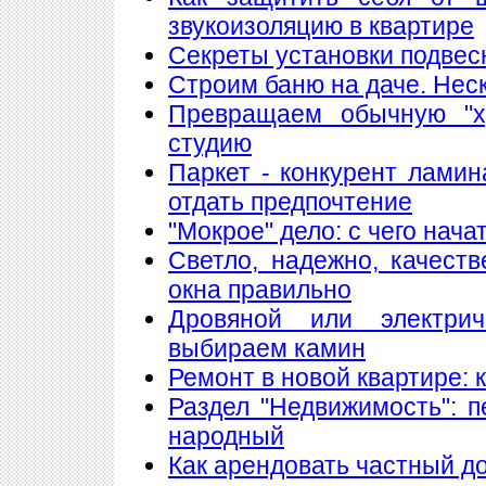
звукоизоляцию в квартире
Секреты установки подвес
Строим баню на даче. Нес
Превращаем обычную "х
студию
Паркет - конкурент лами
отдать предпочтение
"Мокрое" дело: с чего нач
Светло, надежно, качест
окна правильно
Дровяной или электри
выбираем камин
Ремонт в новой квартире:
Раздел "Недвижимость": 
народный
Как арендовать частный д