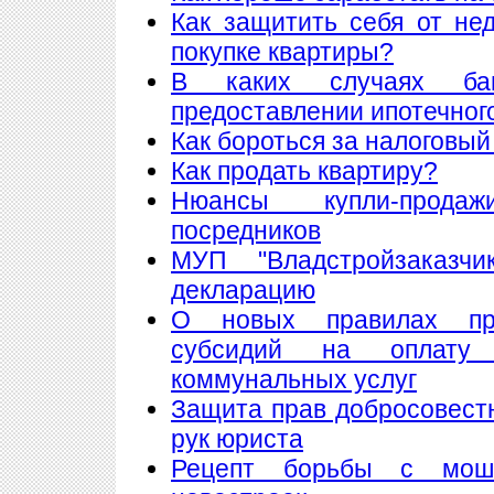
Как защитить себя от не
покупке квартиры?
В каких случаях ба
предоставлении ипотечног
Как бороться за налоговый
Как продать квартиру?
Нюансы купли-прода
посредников
МУП "Владстройзаказчи
декларацию
О новых правилах пре
субсидий на оплату
коммунальных услуг
Защита прав добросовест
рук юриста
Рецепт борьбы с мош