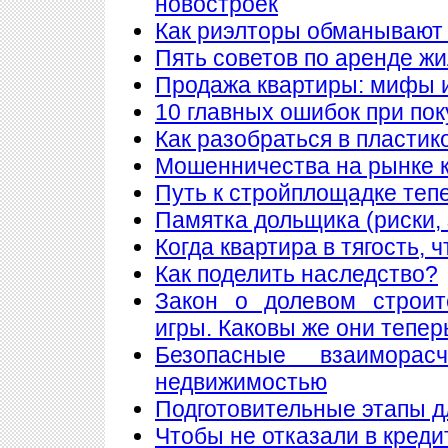
новостроек
Как риэлторы обманывают
Пять советов по аренде ж
Продажа квартиры: мифы 
10 главных ошибок при по
Как разобраться в пластик
Мошенничества на рынке к
Путь к стройплощадке теп
Памятка дольщика (риски, 
Когда квартира в тягость, 
Как поделить наследство?
Закон о долевом строит
игры. Каковы же они тепер
Безопасные взаимора
недвижимостью
Подготовительные этапы д
Чтобы не отказали в креди