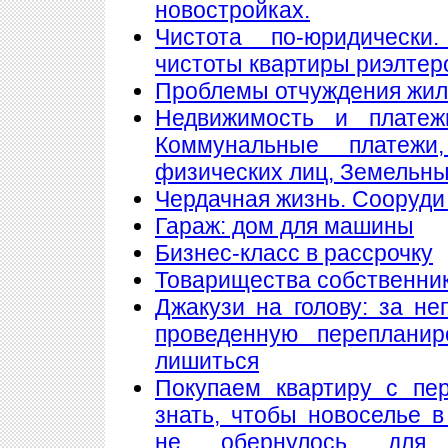
новостройках.
Чистота по-юридически
чистоты квартиры риэлтер
Проблемы отчуждения жи
Недвижимость и платеж
Коммунальные платеж
физических лиц, Земельны
Чердачная жизнь. Сооруди 
Гараж: дом для машины
Бизнес-класс в рассрочку
Товарищества собственнико
Джакузи на голову: за н
проведенную переплани
лишиться
Покупаем квартиру с пе
знать, чтобы новоселье 
не обернулось для