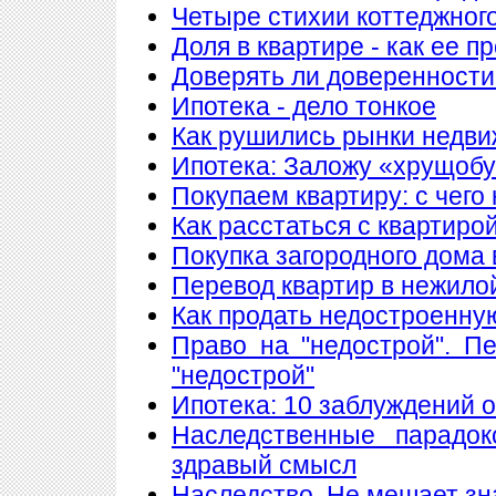
Четыре стихии коттеджног
Доля в квартире - как ее п
Доверять ли доверенности
Ипотека - дело тонкое
Как рушились рынки недв
Ипотека: Заложу «хрущобу
Покупаем квартиру: с чего
Как расстаться с квартиро
Покупка загородного дома 
Перевод квартир в нежило
Как продать недостроенну
Право на "недострой". П
"недострой"
Ипотека: 10 заблуждений 
Наследственные парадок
здравый смысл
Наследство. Не мешает знат