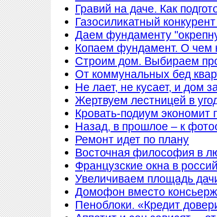
Гравий на даче. Как подгот
Газосиликатный конкурент
Даем фундаменту "окрепн
Копаем фундамент. О чем 
Строим дом. Выбираем пр
От коммунальных бед квар
Не лает, не кусает, и дом 
Жертвуем лестницей в уго
Кровать-подиум экономит 
Назад, в прошлое – к фото
Ремонт идет по плану
Восточная философия в л
Французские окна в росси
Увеличиваем площадь дачи
Домофон вместо консьер
Пеноблоки. «Кредит довер